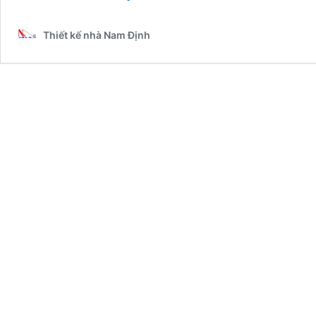
cấp
phép
Thiết kế nhà Nam Định
tại
Nam
Định
uy
tín,
trọn
gói
–
2025NM255