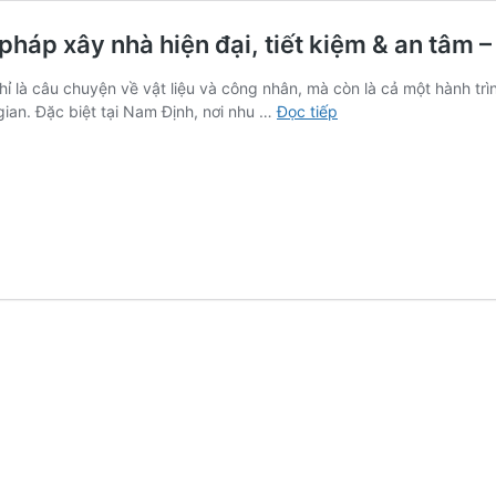
i pháp xây nhà hiện đại, tiết kiệm & an tâ
là câu chuyện về vật liệu và công nhân, mà còn là cả một hành trình 
Thi
gian. Đặc biệt tại Nam Định, nơi nhu …
Đọc tiếp
công
nhà
trọn
gói
tại
Nam
Định:
Giải
pháp
xây
nhà
hiện
đại,
tiết
kiệm
&