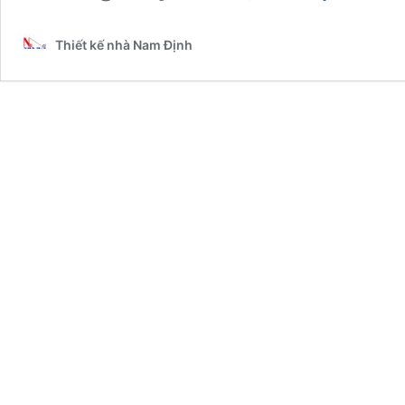
Biệt
Thự
Thiết kế nhà Nam Định
3
Tầng
Cổ
Điển
Tại
Hà
Nam
–
2025NM5