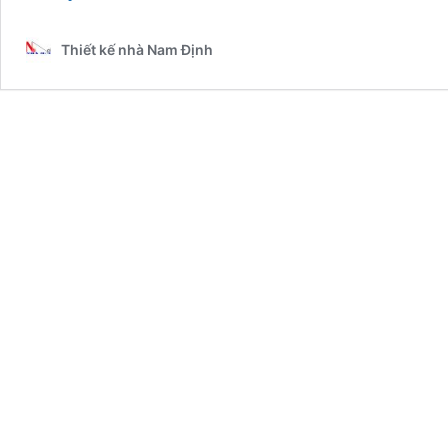
Thi
Công
Thiết kế nhà Nam Định
Tủ
Bếp
Tại
Nam
Định
–
2025NM11