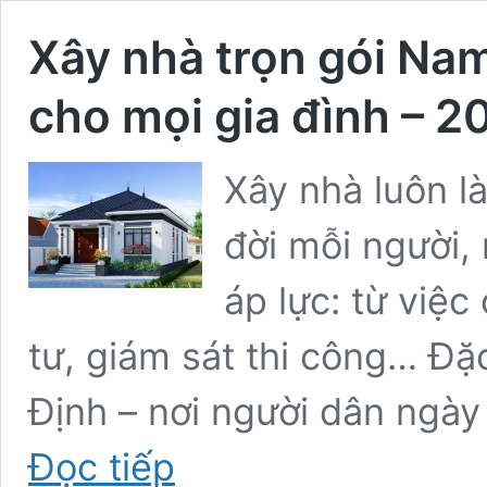
Xây nhà trọn gói Nam
cho mọi gia đình –
Xây nhà luôn l
đời mỗi người,
áp lực: từ việc
tư, giám sát thi công… Đặ
Định – nơi người dân ngày
Xây
Đọc tiếp
nhà