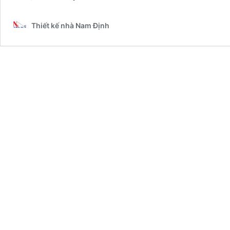
phép
xây
Thiết kế nhà Nam Định
dựng
tại
Nam
Định:
Hướng
dẫn
chi
tiết
–
2025NM257