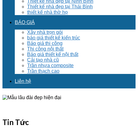
Thiết kế nhà đẹp tại Ninh Bình
Thiết kế nhà đẹp tại Thái Bình
thiết kế nhà thờ họ
BÁO GIÁ
Xây nhà trọn gói
báo giá thiết kế kiến trúc
Báo giá thi công
Thi công nội thất
Báo giá thiết kế nội thất
Cải tạo nhà cũ
Trần nhựa composite
Trần thạch cao
Liên hệ
Tin Tức