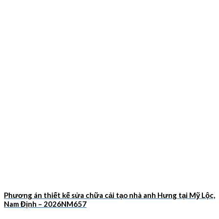
Phương án thiết kế sửa chữa cải tạo nhà anh Hưng tại Mỹ Lộc,
Nam Định – 2026NM657