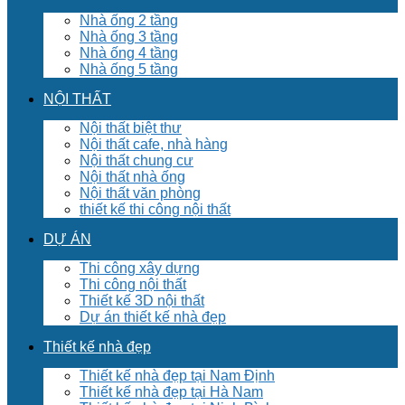
Nhà ống 2 tầng
Nhà ống 3 tầng
Nhà ống 4 tầng
Nhà ống 5 tầng
NỘI THẤT
Nội thất biệt thư
Nội thất cafe, nhà hàng
Nội thất chung cư
Nội thất nhà ống
Nội thất văn phòng
thiết kế thi công nội thất
DỰ ÁN
Thi công xây dựng
Thi công nội thất
Thiết kế 3D nội thất
Dự án thiết kế nhà đẹp
Thiết kế nhà đẹp
Thiết kế nhà đẹp tại Nam Định
Thiết kế nhà đẹp tại Hà Nam