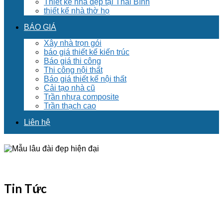
Thiết kế nhà đẹp tại Thái Bình
thiết kế nhà thờ họ
BÁO GIÁ
Xây nhà trọn gói
báo giá thiết kế kiến trúc
Báo giá thi công
Thi công nội thất
Báo giá thiết kế nội thất
Cải tạo nhà cũ
Trần nhựa composite
Trần thạch cao
Liên hệ
Tin Tức