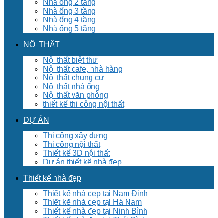
Nhà ống 2 tầng
Nhà ống 3 tầng
Nhà ống 4 tầng
Nhà ống 5 tầng
NỘI THẤT
Nội thất biệt thư
Nội thất cafe, nhà hàng
Nội thất chung cư
Nội thất nhà ống
Nội thất văn phòng
thiết kế thi công nội thất
DỰ ÁN
Thi công xây dựng
Thi công nội thất
Thiết kế 3D nội thất
Dự án thiết kế nhà đẹp
Thiết kế nhà đẹp
Thiết kế nhà đẹp tại Nam Định
Thiết kế nhà đẹp tại Hà Nam
Thiết kế nhà đẹp tại Ninh Bình