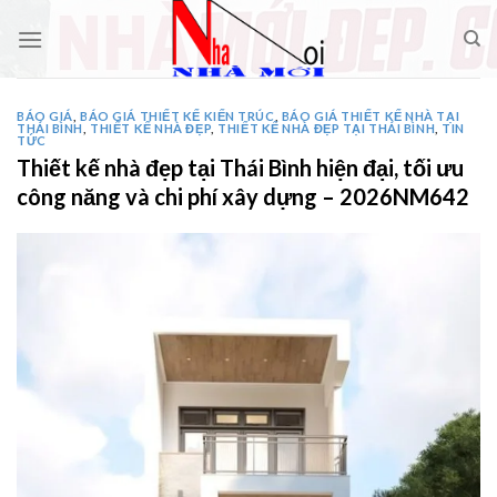
Skip
to
content
BÁO GIÁ
,
BÁO GIÁ THIẾT KẾ KIẾN TRÚC
,
BÁO GIÁ THIẾT KẾ NHÀ TẠI
THÁI BÌNH
,
THIẾT KẾ NHÀ ĐẸP
,
THIẾT KẾ NHÀ ĐẸP TẠI THÁI BÌNH
,
TIN
TỨC
Thiết kế nhà đẹp tại Thái Bình hiện đại, tối ưu
công năng và chi phí xây dựng – 2026NM642