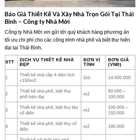
Báo Giá Thiết Kế Và Xây Nhà Trọn Gói Tại Thái
Bình – Công ty Nhà Mới
Công ty Nhà Mới xin gửi tới quý khách hàng phương án
tối ưu chi phí cho các công trình nhà phố và biệt thự hiện
đại tại Thái Bình.
DỊCH VỤ THIẾT KẾ NHÀ
ĐƠN VỊ
ĐƠN GIÁ
STT
ĐẸP
TÍNH
(VNĐ)
Thiết kế nhà cấp 4 diện tích
1
Gói
14.000.000
<150m2
Thiết kế nhà phố, biệt thự
80.000 –
2
m2
phố hiện đại
100.000
Thiết kế nhà phố, biệt thự tân
100.000 –
3
m2
cổ điển
150.000
Thiết kế nhà phố, biệt thự cổ
4
m2
180.000
điển
Thiết kế nội thất nhà phố,