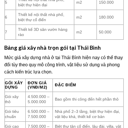
5
m2
150.000
biệt thự hiện đại
Thiết kế nội thất nhà phố,
6
m2
180.000
biệt thự cổ điển
Thiết kế 3D sân vườn hàng
7
m2
50.000
rào
Bảng giá xây nhà trọn gói tại Thái Bình
Mức giá xây dựng nhà ở tại Thái Bình hiện nay có thể thay
đổi tùy theo quy mô công trình, vật liệu sử dụng và phong
cách kiến trúc lựa chọn.
GÓI XÂY
ĐƠN GIÁ
ĐẶC ĐIỂM
DỰNG
(VNĐ/M2)
Gói xây
4.500.000 –
Bao gồm thi công đến hết phần thô
thô
5.000.000
Gói tiêu
6.500.000 –
Nhà phố 2–3 tầng, biệt thự hiện đại,
chuẩn
7.500.000
vật liệu khá, thiết kế cơ bản
Gói cao
7.500.000 –
Biệt thự tân cổ điển, lâu đài, villa, vật