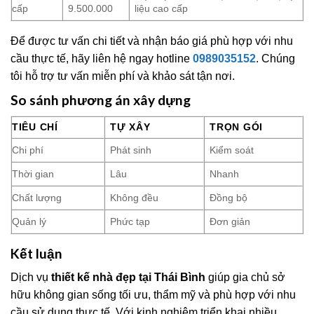
cấp
9.500.000
liệu cao cấp
Để được tư vấn chi tiết và nhận báo giá phù hợp với nhu
cầu thực tế, hãy liên hệ ngay hotline
0989035152
. Chúng
tôi hỗ trợ tư vấn miễn phí và khảo sát tận nơi.
So sánh phương án xây dựng
TIÊU CHÍ
TỰ XÂY
TRỌN GÓI
Chi phí
Phát sinh
Kiểm soát
Thời gian
Lâu
Nhanh
Chất lượng
Không đều
Đồng bộ
Quản lý
Phức tạp
Đơn giản
Kết luận
Dịch vụ
thiết kế nhà đẹp tại Thái Bình
giúp gia chủ sở
hữu không gian sống tối ưu, thẩm mỹ và phù hợp với nhu
cầu sử dụng thực tế. Với kinh nghiệm triển khai nhiều