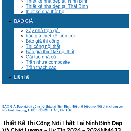
Thiết kế nhà đẹp tại Ninh Bình
Thiết kế nhà đẹp tại Thái Bình
thiết kế nhà thờ họ
BÁO GIÁ
Xây nhà trọn gói
báo giá thiết kế kiến trúc
Báo giá thi công
Thi công nội thất
Báo giá thiết kế nội thất
Cải tạo nhà cũ
Trần nhựa composite
Trần thạch cao
Liên hệ
BÁO GIÁ
,
Báo giá thi công nội thất tại Ninh Bình
,
Nội thất biệt thư
,
Nội thất chung cư
,
Nội thất nhà ống
,
THIẾT KẾ NỘI THẤT
,
TIN TỨC
Thiết Kế Thi Công Nội Thất Tại Ninh Bình Đẹp
Và Chất Lượng – Uy Tín 2026 – 2026NM633