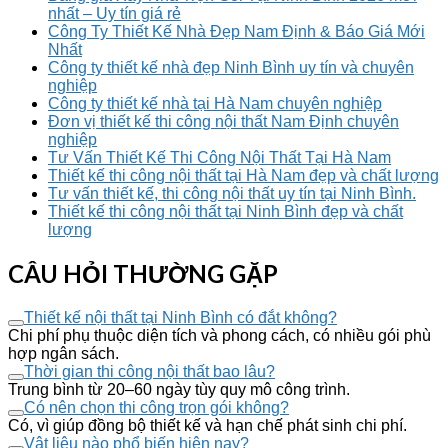
nhất – Uy tín giá rẻ
Công Ty Thiết Kế Nhà Đẹp Nam Định & Báo Giá Mới
Nhất
Công ty thiết kế nhà đẹp Ninh Bình uy tín và chuyên
nghiệp
Công ty thiết kế nhà tại Hà Nam chuyên nghiệp
Đơn vị thiết kế thi công nội thất Nam Định chuyên
nghiệp
Tư Vấn Thiết Kế Thi Công Nội Thất Tại Hà Nam
Thiết kế thi công nội thất tại Hà Nam đẹp và chất lượng
Tư vấn thiết kế, thi công nội thất uy tín tại Ninh Bình.
Thiết kế thi công nội thất tại Ninh Bình đẹp và chất
lượng
CÂU HỎI THƯỜNG GẶP
Thiết kế nội thất tại Ninh Bình có đắt không?
Chi phí phụ thuộc diện tích và phong cách, có nhiều gói phù
hợp ngân sách.
Thời gian thi công nội thất bao lâu?
Trung bình từ 20–60 ngày tùy quy mô công trình.
Có nên chọn thi công trọn gói không?
Có, vì giúp đồng bộ thiết kế và hạn chế phát sinh chi phí.
Vật liệu nào phổ biến hiện nay?