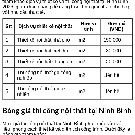
tham khảo dịch vụ thiết kế và thi công nội thất tại Ninh Bình
2026, giúp khách hàng dễ dàng lựa chọn giải pháp phù hợp
với nhu cầu thực tế.
Đơn vị
Đơn giá
Stt
Dịch vụ thiết kế nội thất
tính
(VNĐ)
1
Thiết kế nội thất nhà phố
m2
150.000
2
Thiết kế nội thất biệt thự
m2
180.000
3
Thiết kế nội thất chung cư
m2
130.000
Thi công nội thất gỗ công
4
m2
Liên hệ
nghiệp
Thi công nội thất gỗ tự
5
m2
Liên hệ
nhiên
Bảng giá thi công nội thất tại Ninh Bình
Mức giá thi công nội thất tại Ninh Bình phụ thuộc vào vật
liệu, phong cách thiết kế và diện tích công trình. Dưới đây là
bảng giá tham khảo: