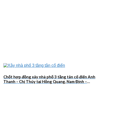
Chốt hợp đồng xây nhà phố 3 tầng tân cổ điển Anh
Thanh – Chị Thúy tại Hồng Quang, Nam Định –
2026NM659