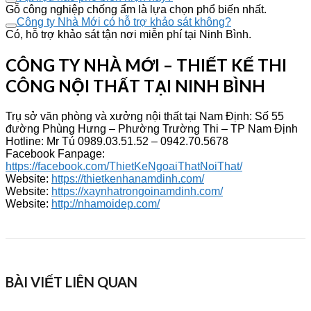
Gỗ công nghiệp chống ẩm là lựa chọn phổ biến nhất.
Công ty Nhà Mới có hỗ trợ khảo sát không?
Có, hỗ trợ khảo sát tận nơi miễn phí tại Ninh Bình.
CÔNG TY NHÀ MỚI – THIẾT KẾ THI
CÔNG NỘI THẤT TẠI NINH BÌNH
Trụ sở văn phòng và xưởng nội thất tại Nam Định: Số 55
đường Phùng Hưng – Phường Trường Thi – TP Nam Định
Hotline: Mr Tú 0989.03.51.52 – 0942.70.5678
Facebook Fanpage:
https://facebook.com/ThietKeNgoaiThatNoiThat/
Website:
https://thietkenhanamdinh.com/
Website:
https://xaynhatrongoinamdinh.com/
Website:
http://nhamoidep.com/
BÀI VIẾT LIÊN QUAN