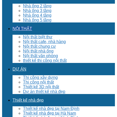
Nhà ống 2 tầng
Nhà ống 3 tầng
Nhà ống 4 tầng
Nhà ống 5 tầng
NỘI THẤT
Nội thất biệt thư
Nội thất cafe, nhà hàng
Nội thất chung cư
Nội thất nhà ống
Nội thất văn phòng
thiết kế thi công nội thất
DỰ ÁN
Thi công xây dựng
Thi công nội thất
Thiết kế 3D nội thất
Dự án thiết kế nhà đẹp
Thiết kế nhà đẹp
Thiết kế nhà đẹp tại Nam Định
Thiết kế nhà đẹp tại Hà Nam