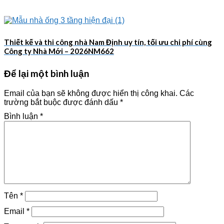
Thiết kế và thi công nhà Nam Định uy tín, tối ưu chi phí cùng
Công ty Nhà Mới – 2026NM662
Để lại một bình luận
Email của bạn sẽ không được hiển thị công khai.
Các
trường bắt buộc được đánh dấu
*
Bình luận
*
Tên
*
Email
*