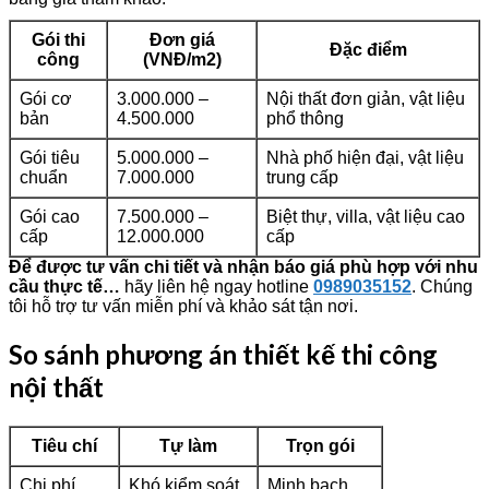
Gói thi
Đơn giá
Đặc điểm
công
(VNĐ/m2)
Gói cơ
3.000.000 –
Nội thất đơn giản, vật liệu
bản
4.500.000
phổ thông
Gói tiêu
5.000.000 –
Nhà phố hiện đại, vật liệu
chuẩn
7.000.000
trung cấp
Gói cao
7.500.000 –
Biệt thự, villa, vật liệu cao
cấp
12.000.000
cấp
Để được tư vấn chi tiết và nhận báo giá phù hợp với nhu
cầu thực tế…
hãy liên hệ ngay hotline
0989035152
. Chúng
tôi hỗ trợ tư vấn miễn phí và khảo sát tận nơi.
So sánh phương án thiết kế thi công
nội thất
Tiêu chí
Tự làm
Trọn gói
Chi phí
Khó kiểm soát
Minh bạch