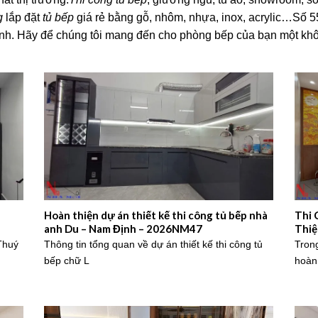
g
lắp đặt
tủ bếp
giá rẻ bằng gỗ, nhôm, nhựa, inox, acrylic…S
tình. Hãy để chúng tôi mang đến cho phòng bếp của bạn một khôn
Hoàn thiện dự án thiết kế thi công tủ bếp nhà
Thi 
anh Du – Nam Định – 2026NM47
Thiệ
202
 Thuý
Thông tin tổng quan về dự án thiết kế thi công tủ
Tron
bếp chữ L
hoàn