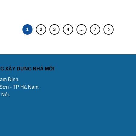
1
2
3
4
…
7
ÔNG XÂY DỰNG NHÀ MỚI
Nam Định.
 Sơn - TP Hà Nam.
 Nội.