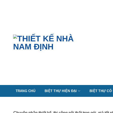
Skip
to
content
TRANG CHỦ
BIỆT THỰ HIỆN ĐẠI
BIỆT THỰ CỔ
Chuyên nhận thiết kế, thi công nội thất trọn gói, giá tốt n