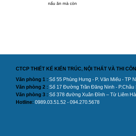
nấu ăn mà còn
CTCP THIẾT KẾ KIẾN TRÚC, NỘI THẤT VÀ THI C
Văn phòng 1 :
Số 55 Phùng Hưng - P. Văn Miếu - TP 
Văn phòng 2 :
Số 17 Đường Trần Đăng Ninh - P.Châu
Văn phòng 3 :
Số 378 đường Xuân Đỉnh – Từ Liêm Hà
Hotline:
0989.03.51.52 - 094.270.5678