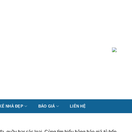
 KẾ NHÀ ĐẸP
BÁO GIÁ
LIÊN HỆ
fa, quầy bar các loại. Cùng tìm hiểu bảng báo giá
tủ bếp