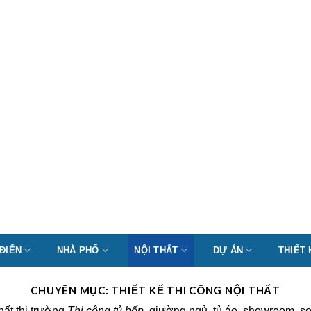
 ĐIỂN
NHÀ PHỐ
NỘI THẤT
DỰ ÁN
THIẾT
CHUYÊN MỤC:
THIẾT KẾ THI CÔNG NỘI THẤT
hất thị trường.
Thi công tủ bếp
, giường ngủ, tủ áo, showroom, so