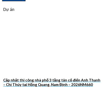
Dự án
Cập nhật thi công nhà phố 3 tầng tân cổ điển Anh Thanh
– Chị Thúy tại Hồng Quang, Nam Định – 2026NM660