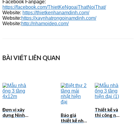
Facebook Fanpage:
https://facebook.com/ThietKeNgoaiThatNoiThat/
Website:
https://thietkenhanamdinh.com/
Website:
https://xaynhatrongoinamdinh.com/
Website:
http://nhamoidep.com/
BÀI VIẾT LIÊN QUAN
Đơn vị xây
Thiết kế và
dựng Ninh
Báo giá
thi công nhà
Bình uy tín –
thiết kế nhà
Nam Định uy
Thiết kế và
đẹp tại Ninh
tín, tối ưu
thi công
Bình mới
chi phí cùng