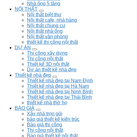
Nhà ống 5 tầng
NỘI THẤT
Nội thất biệt thư
Nội thất cafe, nhà hàng
Nội thất chung cư
Nội thất nhà ống
Nội thất văn phòng
thiết kế thi công nội thất
DỰ ÁN
Thi công xây dựng
Thi công nội thất
Thiết kế 3D nội thất
Dự án thiết kế nhà đẹp
Thiết kế nhà đẹp
Thiết kế nhà đẹp tại Nam Định
Thiết kế nhà đẹp tại Hà Nam
Thiết kế nhà đẹp tại Ninh Bình
Thiết kế nhà đẹp tại Thái Bình
thiết kế nhà thờ họ
BÁO GIÁ
Xây nhà trọn gói
báo giá thiết kế kiến trúc
Báo giá thi công
Thi công nội thất
Báo giá thiết kế nội thất