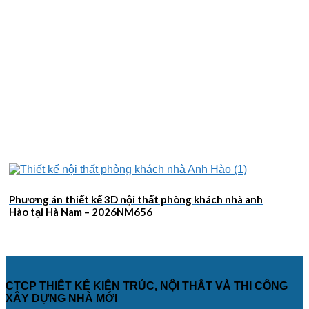
Phương án thiết kế 3D nội thất phòng khách nhà anh
Hào tại Hà Nam – 2026NM656
CTCP THIẾT KẾ KIẾN TRÚC, NỘI THẤT VÀ THI CÔNG
XÂY DỰNG NHÀ MỚI