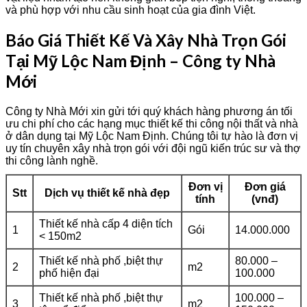
và phù hợp với nhu cầu sinh hoạt của gia đình Việt.
Báo Giá Thiết Kế Và Xây Nhà Trọn Gói
Tại Mỹ Lộc Nam Định – Công ty Nhà
Mới
Công ty Nhà Mới xin gửi tới quý khách hàng phương án tối
ưu chi phí cho các hạng mục thiết kế thi công nội thất và nhà
ở dân dụng tại Mỹ Lộc Nam Định. Chúng tôi tự hào là đơn vị
uy tín chuyên xây nhà trọn gói với đội ngũ kiến trúc sư và thợ
thi công lành nghề.
Đơn vị
Đơn giá
Stt
Dịch vụ thiết kế nhà đẹp
tính
(vnđ)
Thiết kế nhà cấp 4 diện tích
1
Gói
14.000.000
< 150m2
Thiết kế nhà phố ,biệt thự
80.000 –
2
m2
phố hiện đại
100.000
Thiết kế nhà phố ,biệt thự
100.000 –
3
m2