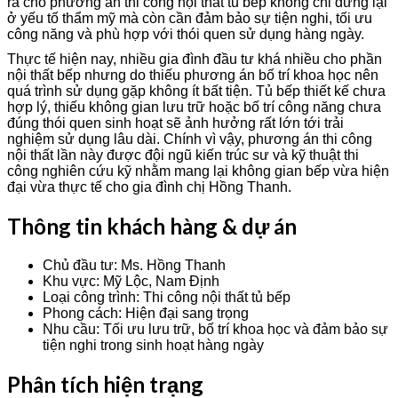
ra cho phương án thi công nội thất tủ bếp không chỉ dừng lại
ở yếu tố thẩm mỹ mà còn cần đảm bảo sự tiện nghi, tối ưu
công năng và phù hợp với thói quen sử dụng hàng ngày.
Thực tế hiện nay, nhiều gia đình đầu tư khá nhiều cho phần
nội thất bếp nhưng do thiếu phương án bố trí khoa học nên
quá trình sử dụng gặp không ít bất tiện. Tủ bếp thiết kế chưa
hợp lý, thiếu không gian lưu trữ hoặc bố trí công năng chưa
đúng thói quen sinh hoạt sẽ ảnh hưởng rất lớn tới trải
nghiệm sử dụng lâu dài. Chính vì vậy, phương án thi công
nội thất lần này được đội ngũ kiến trúc sư và kỹ thuật thi
công nghiên cứu kỹ nhằm mang lại không gian bếp vừa hiện
đại vừa thực tế cho gia đình chị Hồng Thanh.
Thông tin khách hàng & dự án
Chủ đầu tư: Ms. Hồng Thanh
Khu vực: Mỹ Lộc, Nam Định
Loại công trình: Thi công nội thất tủ bếp
Phong cách: Hiện đại sang trọng
Nhu cầu: Tối ưu lưu trữ, bố trí khoa học và đảm bảo sự
tiện nghi trong sinh hoạt hàng ngày
Phân tích hiện trạng