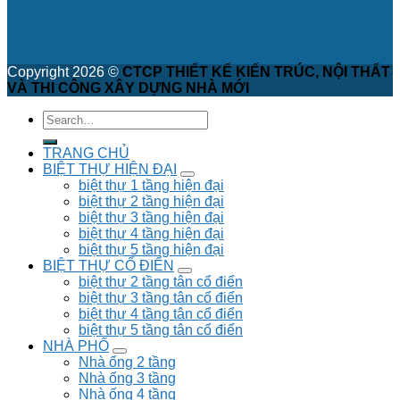
Copyright 2026 ©
CTCP THIẾT KẾ KIẾN TRÚC, NỘI THẤT
VÀ THI CÔNG XÂY DỰNG NHÀ MỚI
TRANG CHỦ
BIỆT THỰ HIỆN ĐẠI
biệt thự 1 tầng hiện đại
biệt thự 2 tầng hiện đại
biệt thự 3 tầng hiện đại
biệt thự 4 tầng hiện đại
biệt thự 5 tầng hiện đại
BIỆT THỰ CỔ ĐIỂN
biệt thự 2 tầng tân cổ điển
biệt thự 3 tầng tân cổ điển
biệt thự 4 tầng tân cổ điển
biệt thự 5 tầng tân cổ điển
NHÀ PHỐ
Nhà ống 2 tầng
Nhà ống 3 tầng
Nhà ống 4 tầng