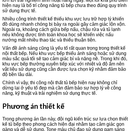
lớn tới trải nghiệm sinh hoạt hàng ngày. Một lỗi khá phổ biến
hiện nay là bố trí công năng tủ bếp chưa theo đúng quy trình
sử dụng thực tế.
Nhiều công trình thiết kế thiếu khu vực lưu trữ hợp lý khiến
đồ dùng nhanh chóng bị bày ra ngoài gây cảm giác lộn xộn.
Ngoài ra, khoảng cách giữa bếp nấu, chậu rửa và tủ lạnh
nếu không được tính toán khoa học sẽ khiến việc nấu
nướng mất nhiều thao tác và thiếu thuận tiện.
Vấn đề ánh sáng cũng là yếu tố rất quan trọng trong thiết kế
nội thất bếp. Nếu khu vực bếp thiếu ánh sáng hoặc sử dụng
màu sắc quá tối sẽ tạo cảm giác bí và nặng nề. Trong khi đó,
khu vực bếp thường xuyên tiếp xúc với nhiệt và độ ẩm nên
vật liệu sử dụng cũng cần được lựa chọn kỹ nhằm đảm bảo
độ bền lâu dài.
Chính vì vậy, thi công nội thất tủ bếp hiện nay không chỉ
dừng lại ở yếu tố đẹp mà cần đảm bảo sự hợp lý về công
năng, kỹ thuật và trải nghiệm sử dụng thực tế.
Phương án thiết kế
Trong phương án lần này, đội ngũ kiến trúc sư lựa chọn thiết
kế tủ bếp theo phong cách hiện đại nhằm tạo cảm giác gọn
gàng và dễ sử dụng. Tone màu chủ đạo sử dụng gam sáng