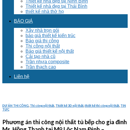
Thiết kế nhà đẹp tại Ninh Bình
Thiết kế nhà đẹp tại Thái Bình
thiết kế nhà thờ họ
BÁO GIÁ
Xây nhà trọn gói
báo giá thiết kế kiến trúc
Báo giá thi công
Thi công nội thất
Báo giá thiết kế nội thất
Cải tạo nhà cũ
Trần nhựa composite
Trần thạch cao
Liên hệ
DỰ ÁN THI CÔNG
,
Thi công nội thất
,
Thiết kế 3D nội thất
,
thiết kế thi công nội thất
,
TIN
TỨC
Phương án thi công nội thất tủ bếp cho gia đình
Ms. Hồng Thanh tại Mỹ Lộc Nam Định –