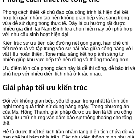
Phong cách thiết kế chủ đạo của công trình là hiện đại kết
hợp tối giản nhằm tạo nên không gian bếp vừa sang trọng
vừa dễ sử dụng trong thực tế. Đây là xu hướng rất được
nhiều gia đình tại Nam Định lựa chọn hiện nay bởi phù hợp
với nhu cầu sinh hoạt hiện đại.
Kiến trúc sư ưu tiên các đường nét gọn gàng, hạn chế chi
tiết rườm rà và tập trung vào sự hài hòa giữa công năng với
vật liệu hoàn thiện. Tone màu sáng kết hợp ánh sáng tự
nhiên giúp khu vực bếp trở nên rộng và thông thoáng hơn.
Ưu điểm lớn của phong cách này là dễ thi công, dễ bảo trì và
phù hợp với nhiều diện tích nhà ở khác nhau.
Giải pháp tối ưu kiến trúc
Đối với không gian bếp, yếu tố quan trọng nhất là tính tiện
nghi trong quá trình sử dụng hàng ngày. Trong phương án
của Ms. Hồng Thanh, giải pháp được ưu tiên là tối ưu công
năng lưu trữ nhưng vẫn đảm bảo sự thông thoáng cho tổng
thể.
Hệ tủ được thiết kế kịch trần nhằm tăng diện tích chứa đồ và
hạn chế bụi bám phía trên. Các phụ kiện thông minh như giá