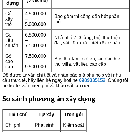
(VNĐ/m2)
dựng
Gói
4.500.000
Bao gồm thi công đến hết phần
xây
–
thô
thô
5.000.000
Gói
6.500.000
Nhà phố 2–3 tầng, biệt thự hiện
tiêu
–
đại, vật liệu khá, thiết kế cơ bản
chuẩn
7.500.000
Gói
7.500.000
Biệt thự tân cổ điển, lâu đài, biệt
cao
–
thự villa, vật liệu cao cấp
cấp
9.500.000
Để được tư vấn chi tiết và nhận báo giá phù hợp với nhu
cầu thực tế, hãy liên hệ ngay hotline
0989035152
. Chúng tôi
hỗ trợ tư vấn miễn phí và khảo sát tận nơi.
So sánh phương án xây dựng
Tiêu chí
Tự xây
Trọn gói
Chi phí
Phát sinh
Kiểm soát