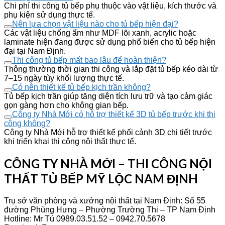
Chi phí thi công tủ bếp phụ thuộc vào vật liệu, kích thước và
phụ kiện sử dụng thực tế.
Nên lựa chọn vật liệu nào cho tủ bếp hiện đại?
Các vật liệu chống ẩm như MDF lõi xanh, acrylic hoặc
laminate hiện đang được sử dụng phổ biến cho tủ bếp hiện
đại tại Nam Định.
Thi công tủ bếp mất bao lâu để hoàn thiện?
Thông thường thời gian thi công và lắp đặt tủ bếp kéo dài từ
7–15 ngày tùy khối lượng thực tế.
Có nên thiết kế tủ bếp kịch trần không?
Tủ bếp kịch trần giúp tăng diện tích lưu trữ và tạo cảm giác
gọn gàng hơn cho không gian bếp.
Công ty Nhà Mới có hỗ trợ thiết kế 3D tủ bếp trước khi thi
công không?
Công ty Nhà Mới hỗ trợ thiết kế phối cảnh 3D chi tiết trước
khi triển khai thi công nội thất thực tế.
CÔNG TY NHÀ MỚI – THI CÔNG NỘI
THẤT TỦ BẾP MỸ LỘC NAM ĐỊNH
Trụ sở văn phòng và xưởng nội thất tại Nam Định: Số 55
đường Phùng Hưng – Phường Trường Thi – TP Nam Định
Hotline: Mr Tú 0989.03.51.52 – 0942.70.5678