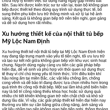
chưa hợp lý khiến việc sử dụng hàng ngày gặp nhiều bất
tiện. Sau khi được kiến trúc sư tư vấn lại, toàn bộ không gian
bếp được thiết kế theo đúng quy trình sử dụng thực tế, bổ
sung thêm phụ kiện lưu trữ thông minh và xử lý lại hệ ánh
sáng. Kết quả là không gian bếp trở nên tiện nghi, gọn gàng
và dễ sử dụng hơn rất nhiều.
Xu hướng thiết kế của nội thất tủ bếp
Mỹ Lộc Nam Định
Xu hướng thiết kế nội thất tủ bếp tại Mỹ Lộc Nam Định hiện
nay đang tập trung mạnh vào yếu tố tiện nghi, tối ưu lưu trữ
và tạo sự kết nối giữa không gian bếp với khu vực sinh hoạt
chung. Người dùng ngày càng ưu tiên các giải pháp bếp
hiện đại, dễ vệ sinh và phù hợp với thói quen sử dụng thực
tế thay vì chỉ chú trọng yếu tố hình thức. Với điều kiện khí
hậu nóng ẩm tại miền Bắc, các vật liệu chống ẩm, chống
cong vênh và dễ bảo trì đang được lựa chọn nhiều hơn trong
quá trình thi công nội thất bếp. Một sai lầm khá phổ biến hiện
nay là bố trí công năng thiếu khoa học hoặc sử dụng quá
nhiều chi tiết khiến không gian trở nên chật chội và khó sử
dụng lâu dài. Vì vậy, các giải pháp thiết kế hiện đại hiện nay
thường ưu tiên sự cân bằng giữa công năng, ánh sáng và
vật liệu nhằm tạo nên không gian bếp tiện nghi, thông thoáng