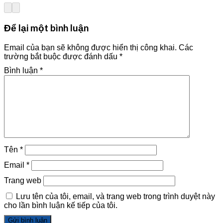
trọn gói
nhất – Chi
Công ty Nhà
chuyên
phí hợp lý,
Mới –
nghiệp –
thiết kế tối
2026NM662
Để lại một bình luận
2026NM664
ưu –
2026NM663
Email của bạn sẽ không được hiển thị công khai.
Các
trường bắt buộc được đánh dấu
*
Bình luận
*
Tên
*
Email
*
Trang web
Lưu tên của tôi, email, và trang web trong trình duyệt này
cho lần bình luận kế tiếp của tôi.