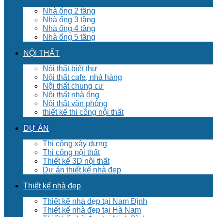
Nhà ống 2 tầng
Nhà ống 3 tầng
Nhà ống 4 tầng
Nhà ống 5 tầng
NỘI THẤT
Nội thất biệt thư
Nội thất cafe, nhà hàng
Nội thất chung cư
Nội thất nhà ống
Nội thất văn phòng
thiết kế thi công nội thất
DỰ ÁN
Thi công xây dựng
Thi công nội thất
Thiết kế 3D nội thất
Dự án thiết kế nhà đẹp
Thiết kế nhà đẹp
Thiết kế nhà đẹp tại Nam Định
Thiết kế nhà đẹp tại Hà Nam