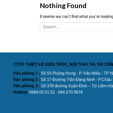
Nothing Found
It seems we can’t find what you’re lookin
CTCP THIẾT KẾ KIẾN TRÚC, NỘI THẤT VÀ THI C
Văn phòng 1 :
Số 55 Phùng Hưng - P. Văn Miếu - TP 
Văn phòng 2 :
Số 17 Đường Trần Đăng Ninh - P.Châu
Văn phòng 3 :
Số 378 đường Xuân Đỉnh – Từ Liêm Hà
Hotline:
0989.03.51.52 - 094.270.5678