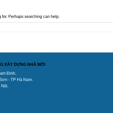
g for. Perhaps searching can help.
ÔNG XÂY DỰNG NHÀ MỚI
Nam Định.
 Sơn - TP Hà Nam.
 Nội.