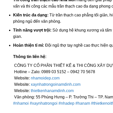
vấn và thi công các mẫu trần thạch cao đa dạng phong 
Kiến trúc đa dạng:
Từ trần thạch cao phẳng tối giản, h
phòng ngủ đến văn phòng.
Tính năng vượt trội:
Sử dụng hệ khung xương và tấm th
gian.
Hoàn thiện tỉ mỉ:
Đội ngũ thợ tay nghề cao thực hiện qu
Thông tin liên hệ:
CÔNG TY CỔ PHẦN THIẾT KẾ & THI CÔNG XÂY D
Hotline – Zalo: 0989 03 5152 – 0942 70 5678
Website:
nhamoidep.com
Website:
xaynhatrongoinamdinh.com
Website:
thietkenhanamdinh.com
Văn phòng: 55 Phùng Hưng – P. Trường Thi – TP. Nam
#nhamoi
#xaynhatrongoi
#nhadep
#hanam
#thietkenoit