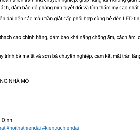
cách, đảm bảo độ phẳng mịn tuyệt đối và tính thẩm mỹ cao nhất
iện đại đến các mẫu trần giật cấp phối hợp cùng hệ đèn LED ti
ạch cao chính hãng, đảm bảo khả năng chống ẩm, cách âm, các
y trình bả ma tít và sơn bả chuyên nghiệp, cam kết mặt trần lá
ỰNG NHÀ MỚI
 Định
hat
#noithathiendai
#kientruchiendai