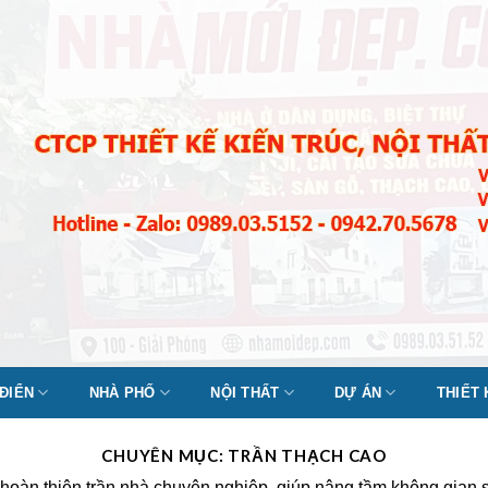
 ĐIỂN
NHÀ PHỐ
NỘI THẤT
DỰ ÁN
THIẾT
CHUYÊN MỤC:
TRẦN THẠCH CAO
oàn thiện trần nhà chuyên nghiệp, giúp nâng tầm không gian số