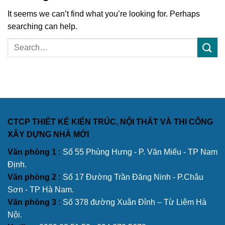
It seems we can’t find what you’re looking for. Perhaps
searching can help.
CTCP THIẾT KẾ KIẾN TRÚC, NỘI THẤT VÀ THI CÔNG
XÂY DỰNG NHÀ MỚI
Văn phòng 1 :
Số 55 Phùng Hưng - P. Văn Miếu - TP Nam
Định.
Văn phòng 2 :
Số 17 Đường Trần Đăng Ninh - P.Châu
Sơn - TP Hà Nam.
Văn phòng 3 :
Số 378 đường Xuân Đỉnh – Từ Liêm Hà
Nội.