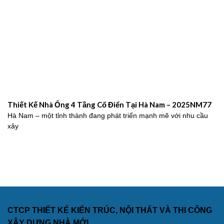
Thiết Kế Nhà Ống 4 Tầng Cổ Điển Tại Hà Nam – 2025NM77
Hà Nam – một tỉnh thành đang phát triển mạnh mẽ với nhu cầu
xây
CTCP THIẾT KẾ KIẾN TRÚC, NỘI THẤT VÀ THI CÔNG
XÂY DỰNG NHÀ MỚI