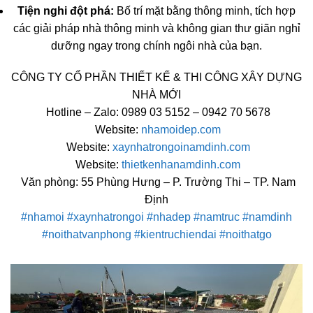
Tiện nghi đột phá:
Bố trí mặt bằng thông minh, tích hợp
các giải pháp nhà thông minh và không gian thư giãn nghỉ
dưỡng ngay trong chính ngôi nhà của bạn.
CÔNG TY CỔ PHẦN THIẾT KẾ & THI CÔNG XÂY DỰNG
NHÀ MỚI
Hotline – Zalo: 0989 03 5152 – 0942 70 5678
Website:
nhamoidep.com
Website:
xaynhatrongoinamdinh.com
Website:
thietkenhanamdinh.com
Văn phòng: 55 Phùng Hưng – P. Trường Thi – TP. Nam
Định
#nhamoi
#xaynhatrongoi
#nhadep
#namtruc
#namdinh
#noithatvanphong
#kientruchiendai
#noithatgo