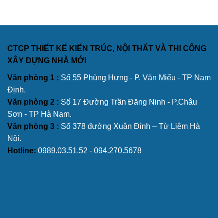
CTCP THIẾT KẾ KIẾN TRÚC, NỘI THẤT VÀ THI CÔNG
XÂY DỰNG NHÀ MỚI
Văn phòng 1 :
Số 55 Phùng Hưng - P. Văn Miếu - TP Nam
Định.
Văn phòng 2 :
Số 17 Đường Trần Đăng Ninh - P.Châu
Sơn - TP Hà Nam.
Văn phòng 3 :
Số 378 đường Xuân Đỉnh – Từ Liêm Hà
Nội.
Hotline:
0989.03.51.52 - 094.270.5678