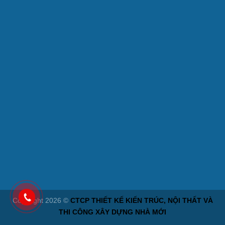
Copyright 2026 ©
CTCP THIẾT KẾ KIẾN TRÚC, NỘI THẤT VÀ
THI CÔNG XÂY DỰNG NHÀ MỚI