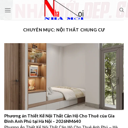
Skip
to
content
CHUYÊN MỤC:
NỘI THẤT CHUNG CƯ
Phương án Thiết Kế Nội Thất Căn Hộ Cho Thuê của Gia
Đình Anh Phú tại Hà Nội – 2026NM640
Phương Án Thiết Kế Nội Thất Căn Hộ Cho Thuê Anh Phú – Hà