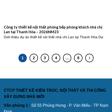
Công ty thiết kế nội thất phòng bếp phòng khách nhà chị
Lan tại Thanh Hóa – 2026NM23
Giới thiệu dự án thiết kế nội thất nhà chị Lan tại Thanh Hóa Dự
1
2
3
4
…
8
CTCP THIẾT KẾ KIẾN TRÚC, NỘI THẤT VÀ THI CÔNG
XÂY DỰNG NHÀ MỚI
Văn phòng 1 :
Số 55 Phùng Hưng - P. Văn Miếu - TP Nam
Định.