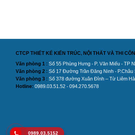
CTCP THIẾT KẾ KIẾN TRÚC, NỘI THẤT VÀ THI C
Văn phòng 1 :
Số 55 Phùng Hưng - P. Văn Miếu - TP 
Văn phòng 2 :
Số 17 Đường Trần Đăng Ninh - P.Châu
Văn phòng 3 :
Số 378 đường Xuân Đỉnh – Từ Liêm Hà
Hotline:
0989.03.51.52 - 094.270.5678
0989.03.5152