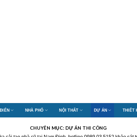
 ĐIỂN
NHÀ PHỐ
NỘI THẤT
DỰ ÁN
THIẾT
CHUYÊN MỤC:
DỰ ÁN THI CÔNG
cải tạo nhà cũ tại Nam Định. hotline 0989 03 5152 khảo sát t