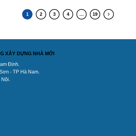
1
2
3
4
…
19
ÔNG XÂY DỰNG NHÀ MỚI
Nam Định.
 Sơn - TP Hà Nam.
 Nội.