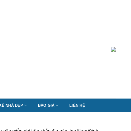
 KẾ NHÀ ĐẸP
BÁO GIÁ
LIÊN HỆ
ư vấn miễn phí trên khắp địa bàn tỉnh Nam Định,