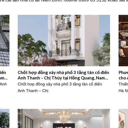
iển
Chốt hợp đồng xây nhà phố 3 tầng tân cổ điển
Phươ
am
Anh Thanh – Chị Thúy tại Hồng Quang, Nam
cho 
Định – 2026NM659
 Anh
Chốt hợp đồng xây nhà phố 3 tầng tân cổ điển
Thiết
Anh Thanh – Chị
Hà N