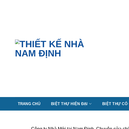
Skip
to
content
TRANG CHỦ
BIỆT THỰ HIỆN ĐẠI
BIỆT THỰ CỔ
Công ty Nhà Mới tại Nam Định. Chuyên sửa chữa 