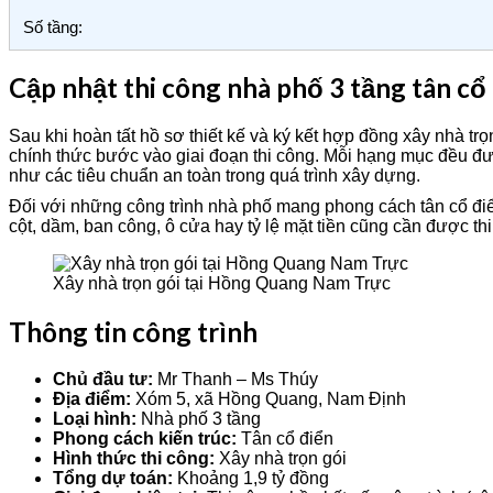
Số tầng:
Cập nhật thi công nhà phố 3 tầng tân c
Sau khi hoàn tất hồ sơ thiết kế và ký kết hợp đồng xây nhà t
chính thức bước vào giai đoạn thi công. Mỗi hạng mục đều đượ
như các tiêu chuẩn an toàn trong quá trình xây dựng.
Đối với những công trình nhà phố mang phong cách tân cổ điển, 
cột, dầm, ban công, ô cửa hay tỷ lệ mặt tiền cũng cần được th
Xây nhà trọn gói tại Hồng Quang Nam Trực
Thông tin công trình
Chủ đầu tư:
Mr Thanh – Ms Thúy
Địa điểm:
Xóm 5, xã Hồng Quang, Nam Định
Loại hình:
Nhà phố 3 tầng
Phong cách kiến trúc:
Tân cổ điển
Hình thức thi công:
Xây nhà trọn gói
Tổng dự toán:
Khoảng 1,9 tỷ đồng