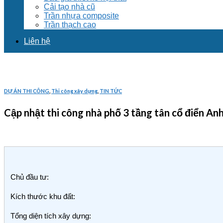
Cải tạo nhà cũ
Trần nhựa composite
Trần thạch cao
Liên hệ
DỰ ÁN THI CÔNG
,
Thi công xây dựng
,
TIN TỨC
Cập nhật thi công nhà phố 3 tầng tân cổ điển 
Chủ đầu tư:
Kích thước khu đất:
Tổng diện tích xây dựng: