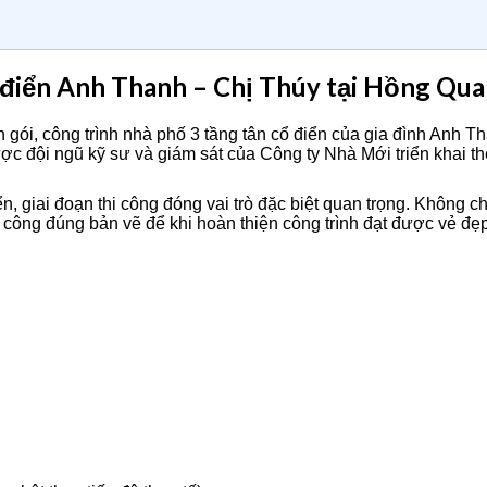
ổ điển Anh Thanh – Chị Thúy tại Hồng Qu
rọn gói, công trình nhà phố 3 tầng tân cổ điển của gia đình An
c đội ngũ kỹ sư và giám sát của Công ty Nhà Mới triển khai th
giai đoạn thi công đóng vai trò đặc biệt quan trọng. Không chỉ 
i công đúng bản vẽ để khi hoàn thiện công trình đạt được vẻ đẹ