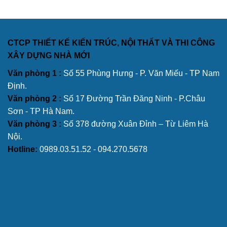
CTCP THIẾT KẾ KIẾN TRÚC, NỘI THẤT VÀ THI CÔNG
XÂY DỰNG NHÀ MỚI
Văn phòng 1 :
Số 55 Phùng Hưng - P. Văn Miếu - TP Nam
Định.
Văn phòng 2 :
Số 17 Đường Trần Đăng Ninh - P.Châu
Sơn - TP Hà Nam.
Văn phòng 3 :
Số 378 đường Xuân Đỉnh – Từ Liêm Hà
Nội.
Hotline:
0989.03.51.52 - 094.270.5678