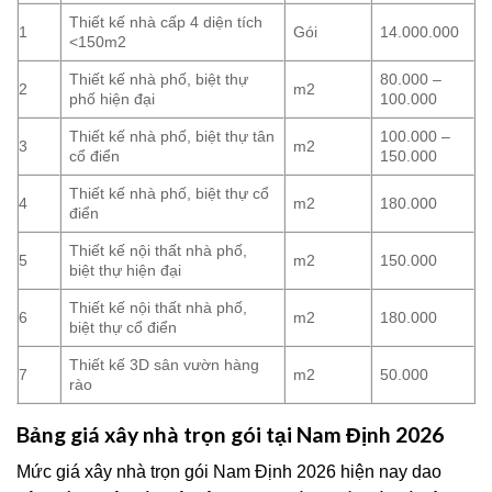
Thiết kế nhà cấp 4 diện tích
1
Gói
14.000.000
<150m2
Thiết kế nhà phố, biệt thự
80.000 –
2
m2
phố hiện đại
100.000
Thiết kế nhà phố, biệt thự tân
100.000 –
3
m2
cổ điển
150.000
Thiết kế nhà phố, biệt thự cổ
4
m2
180.000
điển
Thiết kế nội thất nhà phố,
5
m2
150.000
biệt thự hiện đại
Thiết kế nội thất nhà phố,
6
m2
180.000
biệt thự cổ điển
Thiết kế 3D sân vườn hàng
7
m2
50.000
rào
Bảng giá xây nhà trọn gói tại Nam Định 2026
Mức giá xây nhà trọn gói Nam Định 2026 hiện nay dao