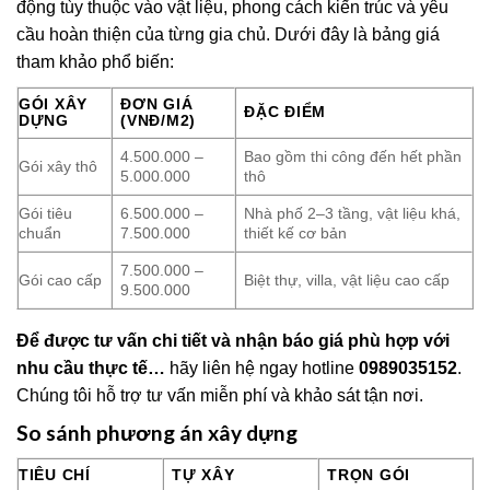
động tùy thuộc vào vật liệu, phong cách kiến trúc và yêu
cầu hoàn thiện của từng gia chủ. Dưới đây là bảng giá
tham khảo phổ biến:
GÓI XÂY
ĐƠN GIÁ
ĐẶC ĐIỂM
DỰNG
(VNĐ/M2)
4.500.000 –
Bao gồm thi công đến hết phần
Gói xây thô
5.000.000
thô
Gói tiêu
6.500.000 –
Nhà phố 2–3 tầng, vật liệu khá,
chuẩn
7.500.000
thiết kế cơ bản
7.500.000 –
Gói cao cấp
Biệt thự, villa, vật liệu cao cấp
9.500.000
Để được tư vấn chi tiết và nhận báo giá phù hợp với
nhu cầu thực tế…
hãy liên hệ ngay hotline
0989035152
.
Chúng tôi hỗ trợ tư vấn miễn phí và khảo sát tận nơi.
So sánh phương án xây dựng
TIÊU CHÍ
TỰ XÂY
TRỌN GÓI