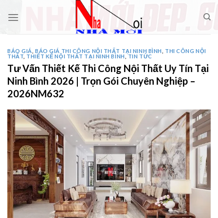
Skip
to
content
BÁO GIÁ
,
BÁO GIÁ THI CÔNG NỘI THẤT TẠI NINH BÌNH
,
THI CÔNG NỘI
THẤT
,
THIẾT KẾ NỘI THẤT TẠI NINH BÌNH
,
TIN TỨC
Tư Vấn Thiết Kế Thi Công Nội Thất Uy Tín Tại
Ninh Bình 2026 | Trọn Gói Chuyên Nghiệp –
2026NM632