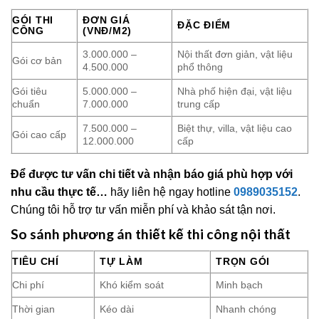
GÓI THI
ĐƠN GIÁ
ĐẶC ĐIỂM
CÔNG
(VNĐ/M2)
3.000.000 –
Nội thất đơn giản, vật liệu
Gói cơ bản
4.500.000
phổ thông
Gói tiêu
5.000.000 –
Nhà phố hiện đại, vật liệu
chuẩn
7.000.000
trung cấp
7.500.000 –
Biệt thự, villa, vật liệu cao
Gói cao cấp
12.000.000
cấp
Để được tư vấn chi tiết và nhận báo giá phù hợp với
nhu cầu thực tế…
hãy liên hệ ngay hotline
0989035152
.
Chúng tôi hỗ trợ tư vấn miễn phí và khảo sát tận nơi.
So sánh phương án thiết kế thi công nội thất
TIÊU CHÍ
TỰ LÀM
TRỌN GÓI
Chi phí
Khó kiểm soát
Minh bạch
Thời gian
Kéo dài
Nhanh chóng