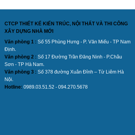
CTCP THIẾT KẾ KIẾN TRÚC, NỘI THẤT VÀ THI CÔNG
XÂY DỰNG NHÀ MỚI
Văn phòng 1 :
Số 55 Phùng Hưng - P. Văn Miếu - TP Nam
Định.
Văn phòng 2 :
Số 17 Đường Trần Đăng Ninh - P.Châu
Sơn - TP Hà Nam.
Văn phòng 3 :
Số 378 đường Xuân Đỉnh – Từ Liêm Hà
Nội.
Hotline:
0989.03.51.52 - 094.270.5678