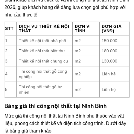
2026, giúp khách hàng dễ dàng lựa chọn gói phù hợp với
nhu cầu thực tế.
DỊCH VỤ THIẾT KẾ NỘI
ĐƠN VỊ
ĐƠN GIÁ
STT
THẤT
TÍNH
(VNĐ)
1
Thiết kế nội thất nhà phố
m2
150.000
2
Thiết kế nội thất biệt thự
m2
180.000
3
Thiết kế nội thất chung cư
m2
130.000
Thi công nội thất gỗ công
4
m2
Liên hệ
nghiệp
Thi công nội thất gỗ tự
5
m2
Liên hệ
nhiên
Bảng giá thi công nội thất tại Ninh Bình
Mức giá thi công nội thất tại Ninh Bình phụ thuộc vào vật
liệu, phong cách thiết kế và diện tích công trình. Dưới đây
là bảng giá tham khảo: