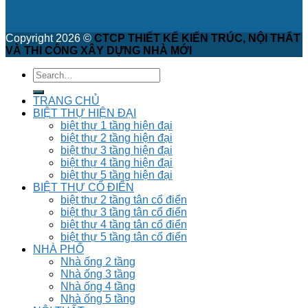
Copyright 2026 ©
CTCP THIẾT KẾ KIẾN TRÚC, NỘI THẤT
VÀ THI CÔNG XÂY DỰNG NHÀ MỚI
TRANG CHỦ
BIỆT THỰ HIỆN ĐẠI
biệt thự 1 tầng hiện đại
biệt thự 2 tầng hiện đại
biệt thự 3 tầng hiện đại
biệt thự 4 tầng hiện đại
biệt thự 5 tầng hiện đại
BIỆT THỰ CỔ ĐIỂN
biệt thự 2 tầng tân cổ điển
biệt thự 3 tầng tân cổ điển
biệt thự 4 tầng tân cổ điển
biệt thự 5 tầng tân cổ điển
NHÀ PHỐ
Nhà ống 2 tầng
Nhà ống 3 tầng
Nhà ống 4 tầng
Nhà ống 5 tầng