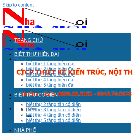
Skip to content
TRANG CHỦ
BIỆT THỰ HIỆN ĐẠI
Menu
biệt thự 1 tầng hiện đại
biệt thự 2 tầng hiện đại
biệt thự 3 tầng hiện đại
biệt thự 4 tầng hiện đại
biệt thự 5 tầng hiện đại
BIỆT THỰ CỔ ĐIỂN
biệt thự 2 tầng tân cổ điển
biệt thự 3 tầng tân cổ điển
biệt thự 4 tầng tân cổ điển
biệt thự 5 tầng tân cổ điển
NHÀ PHỐ