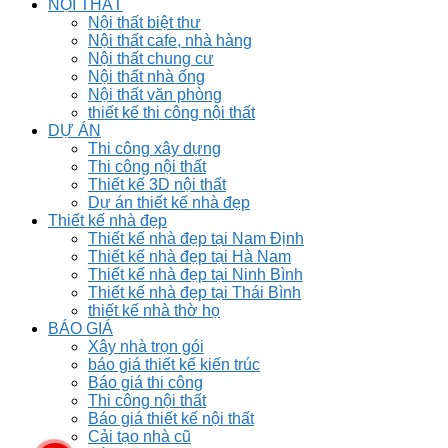
NỘI THẤT
Nội thất biệt thư
Nội thất cafe, nhà hàng
Nội thất chung cư
Nội thất nhà ống
Nội thất văn phòng
thiết kế thi công nội thất
DỰ ÁN
Thi công xây dựng
Thi công nội thất
Thiết kế 3D nội thất
Dự án thiết kế nhà đẹp
Thiết kế nhà đẹp
Thiết kế nhà đẹp tại Nam Định
Thiết kế nhà đẹp tại Hà Nam
Thiết kế nhà đẹp tại Ninh Bình
Thiết kế nhà đẹp tại Thái Bình
thiết kế nhà thờ họ
BÁO GIÁ
Xây nhà trọn gói
báo giá thiết kế kiến trúc
Báo giá thi công
Thi công nội thất
Báo giá thiết kế nội thất
Cải tạo nhà cũ