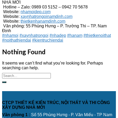
NHÀ MỚI
Hotline – Zalo: 0989 03 5152 – 0942 70 5678
Website:
nhamoidep.com
Website:
xaynhatrongoinamdinh.com
Website:
thietkenhanamdinh.com
Văn phòng: 55 Phùng Hưng – P. Trường Thi – TP. Nam
Định
#nhamoi
#xaynhatrongoi
#nhadep
#hanam
#thietkenoithat
#noithathiendai
#kientruchiendai
Nothing Found
It seems we can’t find what you’re looking for. Perhaps
searching can help.
CTCP THIẾT KẾ KIẾN TRÚC, NỘI THẤT VÀ THI CÔNG
XÂY DỰNG NHÀ MỚI
Văn phòng 1 :
Số 55 Phùng Hưng - P. Văn Miếu - TP Nam