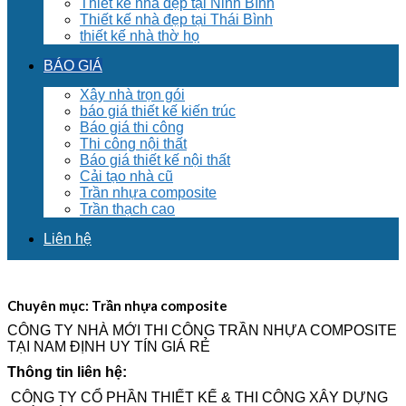
Thiết kế nhà đẹp tại Ninh Bình
Thiết kế nhà đẹp tại Thái Bình
thiết kế nhà thờ họ
BÁO GIÁ
Xây nhà trọn gói
báo giá thiết kế kiến trúc
Báo giá thi công
Thi công nội thất
Báo giá thiết kế nội thất
Cải tạo nhà cũ
Trần nhựa composite
Trần thạch cao
Liên hệ
Chuyên mục:
Trần nhựa composite
CÔNG TY NHÀ MỚI THI CÔNG TRẦN NHỰA COMPOSITE
TẠI NAM ĐỊNH UY TÍN GIÁ RẺ
Thông tin liên hệ:
CÔNG TY CỔ PHẦN THIẾT KẾ & THI CÔNG XÂY DỰNG