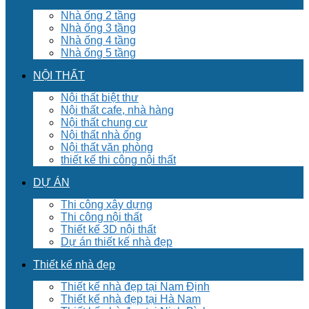
Nhà ống 2 tầng
Nhà ống 3 tầng
Nhà ống 4 tầng
Nhà ống 5 tầng
NỘI THẤT
Nội thất biệt thư
Nội thất cafe, nhà hàng
Nội thất chung cư
Nội thất nhà ống
Nội thất văn phòng
thiết kế thi công nội thất
DỰ ÁN
Thi công xây dựng
Thi công nội thất
Thiết kế 3D nội thất
Dự án thiết kế nhà đẹp
Thiết kế nhà đẹp
Thiết kế nhà đẹp tại Nam Định
Thiết kế nhà đẹp tại Hà Nam