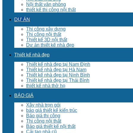
Nội thất văn phòng
thiết kế thi công nội thất
DỰ ÁN
Thi công xây dựng
Thi công nội thất
Thiết kế 3D nội thất
Dự án thiết kế nhà đẹp
Thiết kế nhà đẹp
Thiết kế nhà đẹp tại Nam Định
Thiết kế nhà đẹp tại Hà Nam
Thiết kế nhà đẹp tại Ninh Bình
Thiết kế nhà đẹp tại Thái Bình
thiết kế nhà thờ họ
BÁO GIÁ
Xây nhà trọn gói
báo giá thiết kế kiến trúc
Báo giá thi công
Thi công nội thất
Báo giá thiết kế nội thất
Cải tạo nhà cũ