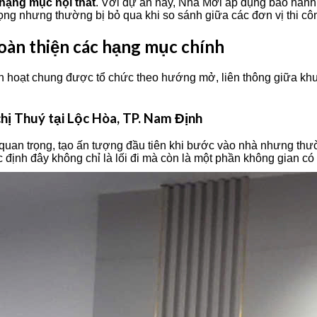
hạng mục nội thất
. Với dự án này, Nhà Mới áp dụng bảo hành 
trọng nhưng thường bị bỏ qua khi so sánh giữa các đơn vị thi côn
hoàn thiện các hạng mục chính
sinh hoạt chung được tổ chức theo hướng mở, liên thông giữa k
chị Thuý tại Lộc Hòa, TP. Nam Định
an trọng, tạo ấn tượng đầu tiên khi bước vào nhà nhưng thường 
 định đây không chỉ là lối đi mà còn là một phần không gian có 