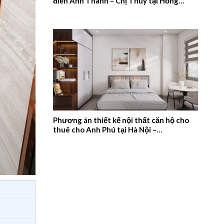
điển Anh Thanh – Chị Thúy tại Hồng
Quang, Nam Định – 2026NM659
Phương án thiết kế nội thất căn hộ cho
thuê cho Anh Phú tại Hà Nội –
2026NM658