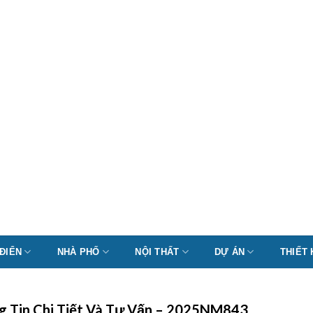
 ĐIỂN
NHÀ PHỐ
NỘI THẤT
DỰ ÁN
THIẾT
ng Tin Chi Tiết Và Tư Vấn – 2025NM843