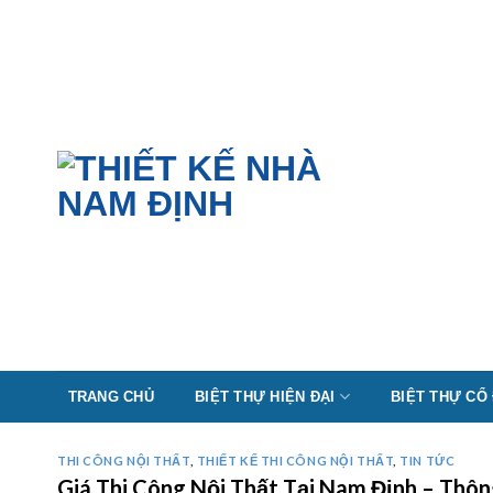
Skip
to
content
TRANG CHỦ
BIỆT THỰ HIỆN ĐẠI
BIỆT THỰ CỔ
THI CÔNG NỘI THẤT
,
THIẾT KẾ THI CÔNG NỘI THẤT
,
TIN TỨC
Giá Thi Công Nội Thất Tại Nam Định – Thô