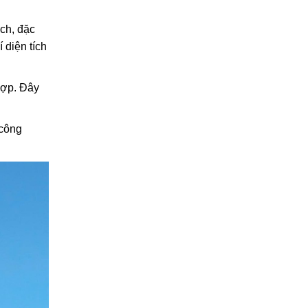
ách, đặc
 diện tích
hợp. Đây
 công