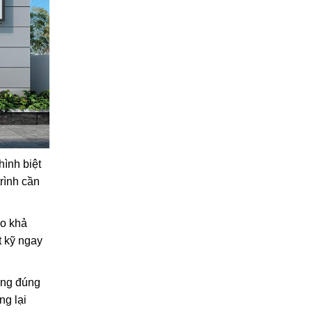
hình biệt
rình cần
ảo khả
t kỹ ngay
rọng đúng
ng lại