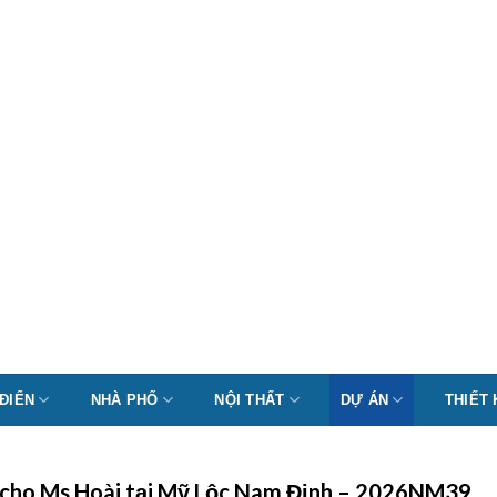
 ĐIỂN
NHÀ PHỐ
NỘI THẤT
DỰ ÁN
THIẾT
ại cho Ms Hoài tại Mỹ Lộc Nam Định – 2026NM39