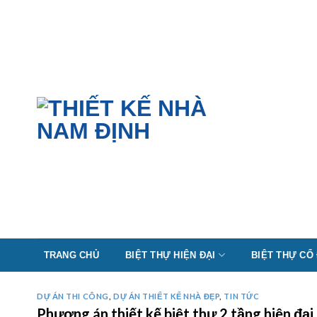
Skip
to
content
TRANG CHỦ
BIỆT THỰ HIỆN ĐẠI
BIỆT THỰ CỔ
DỰ ÁN THI CÔNG
,
DỰ ÁN THIẾT KẾ NHÀ ĐẸP
,
TIN TỨC
Phương án thiết kế biệt thự 2 tầng hiện đ