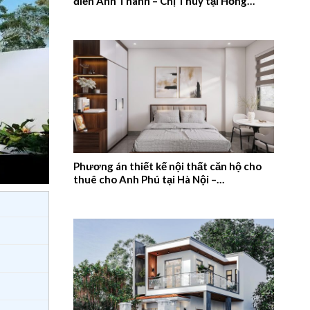
điển Anh Thanh – Chị Thúy tại Hồng
Quang, Nam Định – 2026NM659
Phương án thiết kế nội thất căn hộ cho
thuê cho Anh Phú tại Hà Nội –
2026NM658