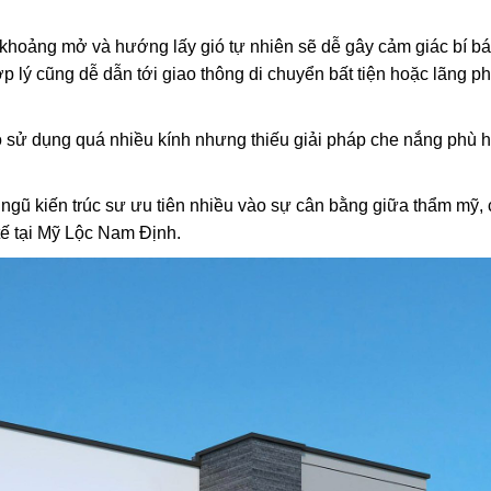
ác khoảng mở và hướng lấy gió tự nhiên sẽ dễ gây cảm giác bí b
ợp lý cũng dễ dẫn tới giao thông di chuyển bất tiện hoặc lãng phí
 do sử dụng quá nhiều kính nhưng thiếu giải pháp che nắng phù 
i ngũ kiến trúc sư ưu tiên nhiều vào sự cân bằng giữa thẩm mỹ,
tế tại Mỹ Lộc Nam Định.