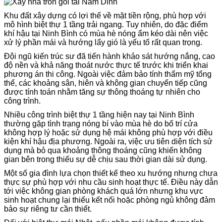
Khu đất xây dựng có lợi thế về mặt tiền rộng, phù hợp với
mô hình biệt thự 1 tầng trải ngang. Tuy nhiên, do đặc điểm
khí hậu tại Ninh Bình có mùa hè nóng ẩm kéo dài nên việc
xử lý phần mái và hướng lấy gió là yếu tố rất quan trọng.
Đội ngũ kiến trúc sư đã tiến hành khảo sát hướng nắng, cao
độ nền và khả năng thoát nước thực tế trước khi triển khai
phương án thi công. Ngoài việc đảm bảo tính thẩm mỹ tổng
thể, các khoảng sân, hiên và không gian chuyển tiếp cũng
được tính toán nhằm tăng sự thông thoáng tự nhiên cho
công trình.
Nhiều công trình biệt thự 1 tầng hiện nay tại Ninh Bình
thường gặp tình trạng nóng bí vào mùa hè do bố trí cửa
không hợp lý hoặc sử dụng hệ mái không phù hợp với điều
kiện khí hậu địa phương. Ngoài ra, việc ưu tiên diện tích sử
dụng mà bỏ qua khoảng thông thoáng cũng khiến không
gian bên trong thiếu sự dễ chịu sau thời gian dài sử dụng.
Một số gia đình lựa chọn thiết kế theo xu hướng nhưng chưa
thực sự phù hợp với nhu cầu sinh hoạt thực tế. Điều này dẫn
tới việc không gian phòng khách quá lớn nhưng khu vực
sinh hoạt chung lại thiếu kết nối hoặc phòng ngủ không đảm
bảo sự riêng tư cần thiết.