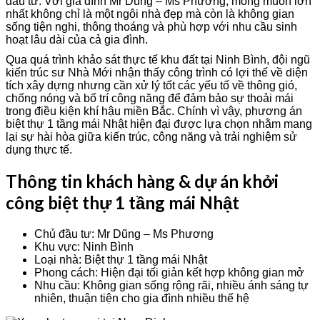
đầu tư. Với gia đình Mr Dũng – Ms Phương, mong muốn lớn
nhất không chỉ là một ngôi nhà đẹp mà còn là không gian
sống tiện nghi, thông thoáng và phù hợp với nhu cầu sinh
hoạt lâu dài của cả gia đình.
Qua quá trình khảo sát thực tế khu đất tại Ninh Bình, đội ngũ
kiến trúc sư Nhà Mới nhận thấy công trình có lợi thế về diện
tích xây dựng nhưng cần xử lý tốt các yếu tố về thông gió,
chống nóng và bố trí công năng để đảm bảo sự thoải mái
trong điều kiện khí hậu miền Bắc. Chính vì vậy, phương án
biệt thự 1 tầng mái Nhật hiện đại được lựa chọn nhằm mang
lại sự hài hòa giữa kiến trúc, công năng và trải nghiệm sử
dụng thực tế.
Thông tin khách hàng & dự án khởi
công biệt thự 1 tầng mái Nhật
Chủ đầu tư: Mr Dũng – Ms Phương
Khu vực: Ninh Bình
Loại nhà: Biệt thự 1 tầng mái Nhật
Phong cách: Hiện đại tối giản kết hợp không gian mở
Nhu cầu: Không gian sống rộng rãi, nhiều ánh sáng tự
nhiên, thuận tiện cho gia đình nhiều thế hệ