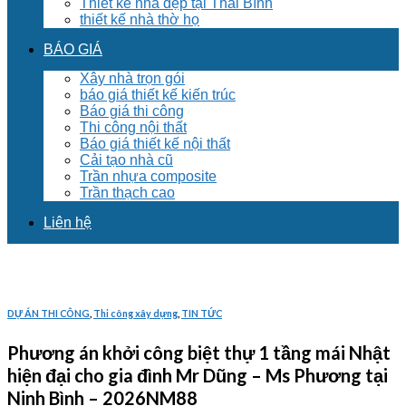
Thiết kế nhà đẹp tại Thái Bình
thiết kế nhà thờ họ
BÁO GIÁ
Xây nhà trọn gói
báo giá thiết kế kiến trúc
Báo giá thi công
Thi công nội thất
Báo giá thiết kế nội thất
Cải tạo nhà cũ
Trần nhựa composite
Trần thạch cao
Liên hệ
DỰ ÁN THI CÔNG
,
Thi công xây dựng
,
TIN TỨC
Phương án khởi công biệt thự 1 tầng mái Nhật
hiện đại cho gia đình Mr Dũng – Ms Phương tại
Ninh Bình – 2026NM88