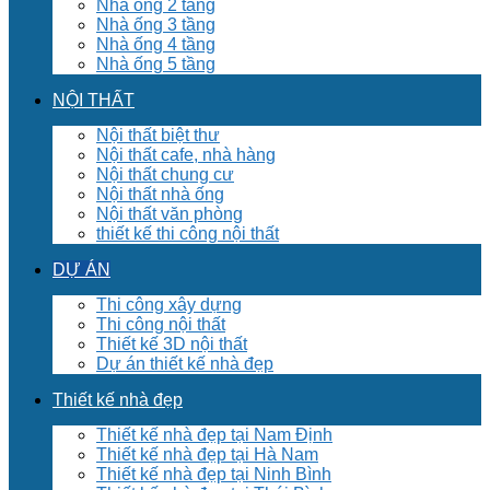
Nhà ống 2 tầng
Nhà ống 3 tầng
Nhà ống 4 tầng
Nhà ống 5 tầng
NỘI THẤT
Nội thất biệt thư
Nội thất cafe, nhà hàng
Nội thất chung cư
Nội thất nhà ống
Nội thất văn phòng
thiết kế thi công nội thất
DỰ ÁN
Thi công xây dựng
Thi công nội thất
Thiết kế 3D nội thất
Dự án thiết kế nhà đẹp
Thiết kế nhà đẹp
Thiết kế nhà đẹp tại Nam Định
Thiết kế nhà đẹp tại Hà Nam
Thiết kế nhà đẹp tại Ninh Bình