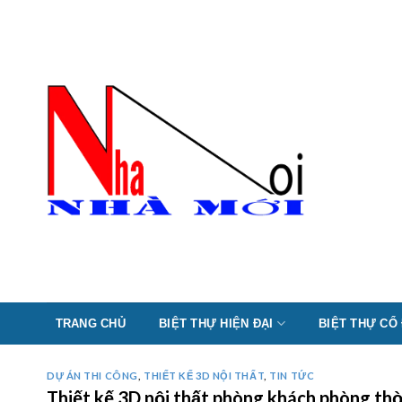
Skip
to
content
TRANG CHỦ
BIỆT THỰ HIỆN ĐẠI
BIỆT THỰ CỔ
DỰ ÁN THI CÔNG
,
THIẾT KẾ 3D NỘI THẤT
,
TIN TỨC
Thiết kế 3D nội thất phòng khách phòng t