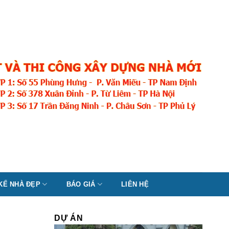
 KẾ NHÀ ĐẸP
BÁO GIÁ
LIÊN HỆ
DỰ ÁN