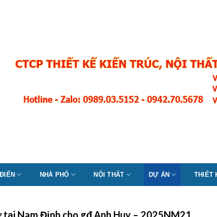
 ĐIỂN
NHÀ PHỐ
NỘI THẤT
DỰ ÁN
THIẾT
hờ tại Nam Định cho gđ Anh Huy – 2025NM21