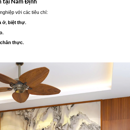
ín tại Nam Định
nghiệp với các tiêu chí:
ở, biệt thự.
o.
 chân thực.