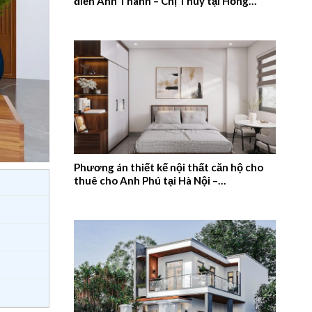
điển Anh Thanh – Chị Thúy tại Hồng
Quang, Nam Định – 2026NM659
Phương án thiết kế nội thất căn hộ cho
thuê cho Anh Phú tại Hà Nội –
2026NM658