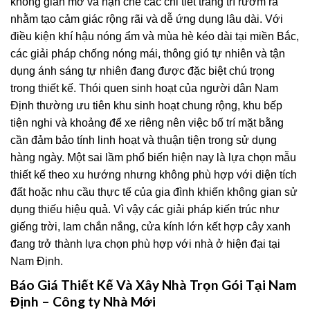
không gian mở và hạn chế các chi tiết trang trí rườm rà
nhằm tạo cảm giác rộng rãi và dễ ứng dụng lâu dài. Với
điều kiện khí hậu nóng ẩm và mùa hè kéo dài tại miền Bắc,
các giải pháp chống nóng mái, thông gió tự nhiên và tận
dụng ánh sáng tự nhiên đang được đặc biệt chú trọng
trong thiết kế. Thói quen sinh hoạt của người dân Nam
Định thường ưu tiên khu sinh hoạt chung rộng, khu bếp
tiện nghi và khoảng để xe riêng nên việc bố trí mặt bằng
cần đảm bảo tính linh hoạt và thuận tiện trong sử dụng
hàng ngày. Một sai lầm phổ biến hiện nay là lựa chọn mẫu
thiết kế theo xu hướng nhưng không phù hợp với diện tích
đất hoặc nhu cầu thực tế của gia đình khiến không gian sử
dụng thiếu hiệu quả. Vì vậy các giải pháp kiến trúc như
giếng trời, lam chắn nắng, cửa kính lớn kết hợp cây xanh
đang trở thành lựa chọn phù hợp với nhà ở hiện đại tại
Nam Định.
Báo Giá Thiết Kế Và Xây Nhà Trọn Gói Tại Nam
Định – Công ty Nhà Mới