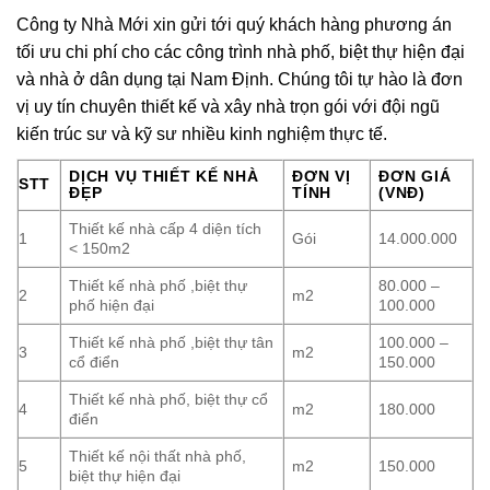
Công ty Nhà Mới xin gửi tới quý khách hàng phương án
tối ưu chi phí cho các công trình nhà phố, biệt thự hiện đại
và nhà ở dân dụng tại Nam Định. Chúng tôi tự hào là đơn
vị uy tín chuyên thiết kế và xây nhà trọn gói với đội ngũ
kiến trúc sư và kỹ sư nhiều kinh nghiệm thực tế.
DỊCH VỤ THIẾT KẾ NHÀ
ĐƠN VỊ
ĐƠN GIÁ
STT
ĐẸP
TÍNH
(VNĐ)
Thiết kế nhà cấp 4 diện tích
1
Gói
14.000.000
< 150m2
Thiết kế nhà phố ,biệt thự
80.000 –
2
m2
phố hiện đại
100.000
Thiết kế nhà phố ,biệt thự tân
100.000 –
3
m2
cổ điển
150.000
Thiết kế nhà phố, biệt thự cổ
4
m2
180.000
điển
Thiết kế nội thất nhà phố,
5
m2
150.000
biệt thự hiện đại