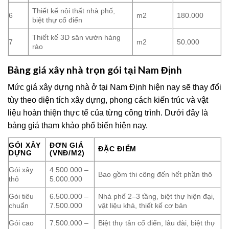
Thiết kế nội thất nhà phố,
6
m2
180.000
biệt thự cổ điển
Thiết kế 3D sân vườn hàng
7
m2
50.000
rào
Bảng giá xây nhà trọn gói tại Nam Định
Mức giá xây dựng nhà ở tại Nam Định hiện nay sẽ thay đổi
tùy theo diện tích xây dựng, phong cách kiến trúc và vật
liệu hoàn thiện thực tế của từng công trình. Dưới đây là
bảng giá tham khảo phổ biến hiện nay.
GÓI XÂY
ĐƠN GIÁ
ĐẶC ĐIỂM
DỰNG
(VNĐ/M2)
Gói xây
4.500.000 –
Bao gồm thi công đến hết phần thô
thô
5.000.000
Gói tiêu
6.500.000 –
Nhà phố 2–3 tầng, biệt thự hiện đại,
chuẩn
7.500.000
vật liệu khá, thiết kế cơ bản
Gói cao
7.500.000 –
Biệt thự tân cổ điển, lâu đài, biệt thự