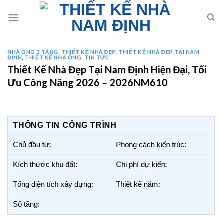
Skip
to
content
NHÀ ỐNG 3 TẦNG
,
THIẾT KẾ NHÀ ĐẸP
,
THIẾT KẾ NHÀ ĐẸP TẠI NAM
ĐỊNH
,
THIẾT KẾ NHÀ ỐNG
,
TIN TỨC
Thiết Kế Nhà Đẹp Tại Nam Định Hiện Đại, Tối
Ưu Công Năng 2026 – 2026NM610
THÔNG TIN CÔNG TRÌNH
Chủ đầu tư:
Phong cách kiến trúc:
Kích thước khu đất:
Chi phí dự kiến:
Tổng diện tích xây dựng:
Thiết kế năm:
Số tầng: