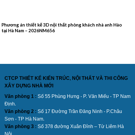
Phương án thiết kế 3D nội thất phòng khách nhà anh Hào
tại Hà Nam – 2026NM656
CTCP THIẾT KẾ KIẾN TRÚC, NỘI THẤT VÀ THI CÔNG
XÂY DỰNG NHÀ MỚI
Văn phòng 1 :
Số 55 Phùng Hưng - P. Văn Miếu - TP Nam
Định.
Văn phòng 2 :
Số 17 Đường Trần Đăng Ninh - P.Châu
Sơn - TP Hà Nam.
Văn phòng 3 :
Số 378 đường Xuân Đỉnh – Từ Liêm Hà
Nội.