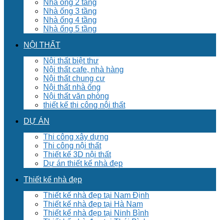
Nhà ống 2 tầng
Nhà ống 3 tầng
Nhà ống 4 tầng
Nhà ống 5 tầng
NỘI THẤT
Nội thất biệt thư
Nội thất cafe, nhà hàng
Nội thất chung cư
Nội thất nhà ống
Nội thất văn phòng
thiết kế thi công nội thất
DỰ ÁN
Thi công xây dựng
Thi công nội thất
Thiết kế 3D nội thất
Dự án thiết kế nhà đẹp
Thiết kế nhà đẹp
Thiết kế nhà đẹp tại Nam Định
Thiết kế nhà đẹp tại Hà Nam
Thiết kế nhà đẹp tại Ninh Bình