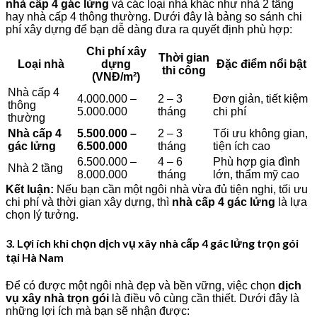
nhà cấp 4 gác lửng
và các loại nhà khác như nhà 2 tầng
hay nhà cấp 4 thông thường. Dưới đây là bảng so sánh chi
phí xây dựng để bạn dễ dàng đưa ra quyết định phù hợp:
Chi phí xây
Thời gian
Loại nhà
dựng
Đặc điểm nổi bật
thi công
(VNĐ/m²)
Nhà cấp 4
4.000.000 –
2 – 3
Đơn giản, tiết kiệm
thông
5.000.000
tháng
chi phí
thường
Nhà cấp 4
5.500.000 –
2 – 3
Tối ưu không gian,
gác lửng
6.500.000
tháng
tiện ích cao
6.500.000 –
4 – 6
Phù hợp gia đình
Nhà 2 tầng
8.000.000
tháng
lớn, thẩm mỹ cao
Kết luận:
Nếu bạn cần một ngôi nhà vừa đủ tiện nghi, tối ưu
chi phí và thời gian xây dựng, thì
nhà cấp 4 gác lửng
là lựa
chọn lý tưởng.
3. Lợi ích khi chọn dịch vụ xây nhà cấp 4 gác lửng trọn gói
tại Hà Nam
Để có được một ngôi nhà đẹp và bền vững, việc chọn
dịch
vụ xây nhà trọn gói
là điều vô cùng cần thiết. Dưới đây là
những lợi ích mà bạn sẽ nhận được: