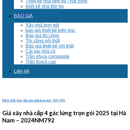
Thiết kế nhà đẹp tại Thái Bình
thiết kế nhà thờ họ
BÁO GIÁ
Xây nhà trọn gói
báo giá thiết kế kiến trúc
Báo giá thi công
Thi công nội thất
Báo giá thiết kế nội thất
Cải tạo nhà cũ
Trần nhựa composite
Trần thạch cao
Liên hệ
BÁO GIÁ
,
báo giá xây nhà trọn gói
,
TIN TỨC
Giá xây nhà cấp 4 gác lửng trọn gói 2025 tại Hà
Nam – 2024NM792