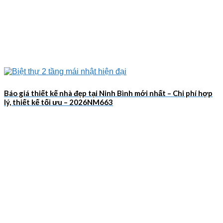
Báo giá thiết kế nhà đẹp tại Ninh Bình mới nhất – Chi phí hợp
lý, thiết kế tối ưu – 2026NM663