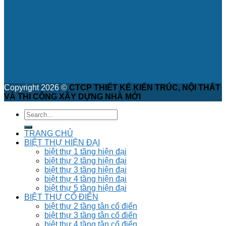
Copyright 2026 ©
CTCP THIẾT KẾ KIẾN TRÚC, NỘI THẤT
VÀ THI CÔNG XÂY DỰNG NHÀ MỚI
TRANG CHỦ
BIỆT THỰ HIỆN ĐẠI
biệt thự 1 tầng hiện đại
biệt thự 2 tầng hiện đại
biệt thự 3 tầng hiện đại
biệt thự 4 tầng hiện đại
biệt thự 5 tầng hiện đại
BIỆT THỰ CỔ ĐIỂN
biệt thự 2 tầng tân cổ điển
biệt thự 3 tầng tân cổ điển
biệt thự 4 tầng tân cổ điển