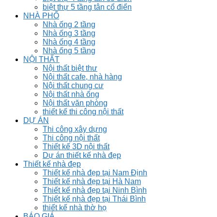
biệt thự 5 tầng tân cổ điển
NHÀ PHỐ
Nhà ống 2 tầng
Nhà ống 3 tầng
Nhà ống 4 tầng
Nhà ống 5 tầng
NỘI THẤT
Nội thất biệt thư
Nội thất cafe, nhà hàng
Nội thất chung cư
Nội thất nhà ống
Nội thất văn phòng
thiết kế thi công nội thất
DỰ ÁN
Thi công xây dựng
Thi công nội thất
Thiết kế 3D nội thất
Dự án thiết kế nhà đẹp
Thiết kế nhà đẹp
Thiết kế nhà đẹp tại Nam Định
Thiết kế nhà đẹp tại Hà Nam
Thiết kế nhà đẹp tại Ninh Bình
Thiết kế nhà đẹp tại Thái Bình
thiết kế nhà thờ họ
BÁO GIÁ