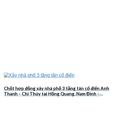
Chốt hợp đồng xây nhà phố 3 tầng tân cổ điển Anh
Thanh – Chị Thúy tại Hồng Quang, Nam Định –
2026NM659