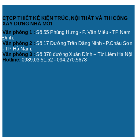
CTCP THIẾT KẾ KIẾN TRÚC, NỘI THẤT VÀ THI CÔNG
XÂY DỰNG NHÀ MỚI
Văn phòng 1 :
Số 55 Phùng Hưng - P. Văn Miếu - TP Nam
Định.
Văn phòng 2 :
Số 17 Đường Trần Đăng Ninh - P.Châu Sơn
- TP Hà Nam.
Văn phòng 3 :
Số 378 đường Xuân Đỉnh – Từ Liêm Hà Nội.
Hotline:
0989.03.51.52 - 094.270.5678