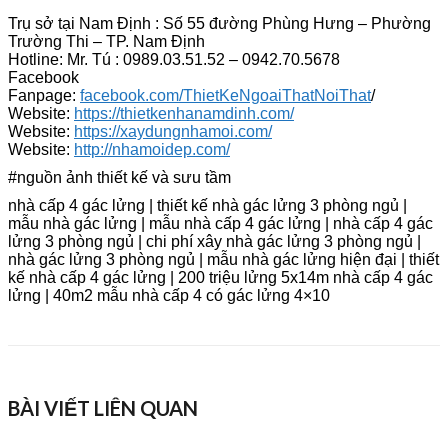
Trụ sở tại Nam Định : Số 55 đường Phùng Hưng – Phường
Trường Thi – TP. Nam Định
Hotline: Mr. Tú : 0989.03.51.52 – 0942.70.5678
Facebook
Fanpage:
facebook.com/ThietKeNgoaiThatNoiThat
/
Website:
https://thietkenhanamdinh.com/
Website:
https://xaydungnhamoi.com/
Website:
http://nhamoidep.com/
#nguồn ảnh thiết kế và sưu tầm
nhà cấp 4 gác lửng | thiết kế nhà gác lửng 3 phòng ngủ |
mẫu nhà gác lửng | mẫu nhà cấp 4 gác lửng | nhà cấp 4 gác
lửng 3 phòng ngủ | chi phí xây nhà gác lửng 3 phòng ngủ |
nhà gác lửng 3 phòng ngủ | mẫu nhà gác lửng hiện đại | thiết
kế nhà cấp 4 gác lửng | 200 triệu lửng 5x14m nhà cấp 4 gác
lửng | 40m2 mẫu nhà cấp 4 có gác lửng 4×10
BÀI VIẾT LIÊN QUAN