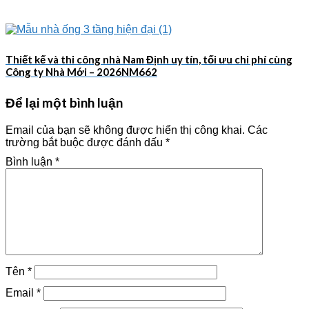
Thiết kế và thi công nhà Nam Định uy tín, tối ưu chi phí cùng
Công ty Nhà Mới – 2026NM662
Để lại một bình luận
Email của bạn sẽ không được hiển thị công khai.
Các
trường bắt buộc được đánh dấu
*
Bình luận
*
Tên
*
Email
*