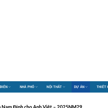
 ĐIỂN
NHÀ PHỐ
NỘI THẤT
DỰ ÁN
THIẾT
 Yên Nam Định cho Anh Việt – 2025NM29