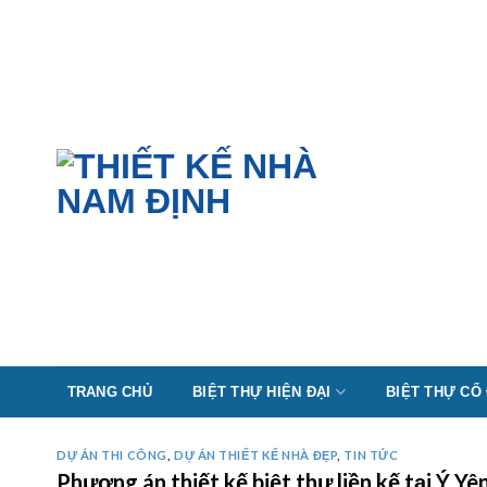
Skip
to
content
TRANG CHỦ
BIỆT THỰ HIỆN ĐẠI
BIỆT THỰ CỔ
DỰ ÁN THI CÔNG
,
DỰ ÁN THIẾT KẾ NHÀ ĐẸP
,
TIN TỨC
Phương án thiết kế biệt thự liền kế tại Ý