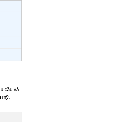
hu cầu và
m mỹ.