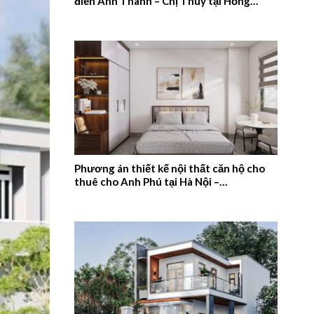
điển Anh Thanh – Chị Thúy tại Hồng
Quang, Nam Định – 2026NM659
Phương án thiết kế nội thất căn hộ cho
thuê cho Anh Phú tại Hà Nội –
2026NM658