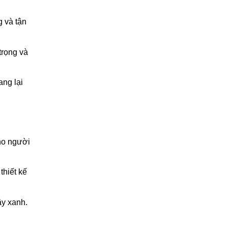
g và tận
trọng và
ang lại
ho người
hiết kế
ây xanh.