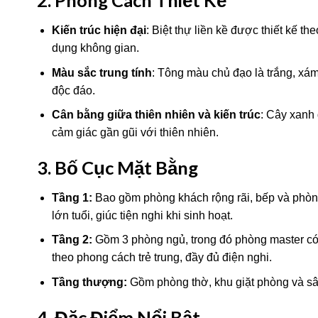
2. Phong Cách Thiết Kế
Kiến trúc hiện đại
: Biệt thự liền kề được thiết kế t
dụng không gian.
Màu sắc trung tính
: Tông màu chủ đạo là trắng, xám 
độc đáo.
Cân bằng giữa thiên nhiên và kiến trúc
: Cây xanh
cảm giác gần gũi với thiên nhiên.
3. Bố Cục Mặt Bằng
Tầng 1:
Bao gồm phòng khách rộng rãi, bếp và phòng 
lớn tuổi, giúc tiện nghi khi sinh hoạt.
Tầng 2:
Gồm 3 phòng ngủ, trong đó phòng master có
theo phong cách trẻ trung, đầy đủ điện nghi.
Tầng thượng:
Gồm phòng thờ, khu giặt phòng và sân
4. Đặc Điểm Nổi Bật