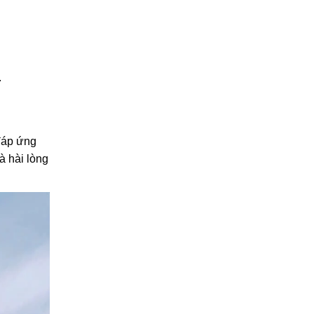
.
 đáp ứng
à hài lòng