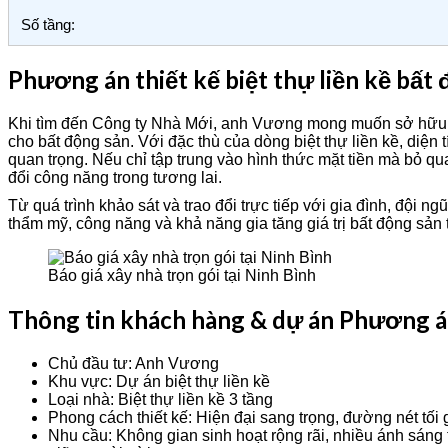
Số tầng:
Phương án thiết kế biệt thự liền kề bấ
Khi tìm đến Công ty Nhà Mới, anh Vương mong muốn sở hữu một
cho bất động sản. Với đặc thù của dòng biệt thự liền kề, diện 
quan trọng. Nếu chỉ tập trung vào hình thức mặt tiền mà bỏ qua
đổi công năng trong tương lai.
Từ quá trình khảo sát và trao đổi trực tiếp với gia đình, đội
thẩm mỹ, công năng và khả năng gia tăng giá trị bất động sản
Báo giá xây nhà trọn gói tại Ninh Bình
Thông tin khách hàng & dự án Phương án 
Chủ đầu tư: Anh Vương
Khu vực: Dự án biệt thự liền kề
Loại nhà: Biệt thự liền kề 3 tầng
Phong cách thiết kế: Hiện đại sang trọng, đường nét tối 
Nhu cầu: Không gian sinh hoạt rộng rãi, nhiều ánh sáng t