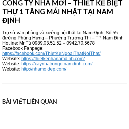
CÔNG TY NHÀ MỚI – THIẾT KẾ BIỆT
THỰ 1 TẦNG MÁI NHẬT TẠI NAM
ĐỊNH
Trụ sở văn phòng và xưởng nội thất tại Nam Định: Số 55
đường Phùng Hưng – Phường Trường Thi – TP Nam Định
Hotline: Mr Tú 0989.03.51.52 – 0942.70.5678
Facebook Fanpage:
https://facebook.com/ThietKeNgoaiThatNoiThat/
Website:
https://thietkenhanamdinh.com/
Website:
https://xaynhatrongoinamdinh.com/
Website:
http://nhamoidep.com/
BÀI VIẾT LIÊN QUAN