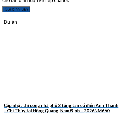
cho lần bình luận kế tiếp của tôi.
Dự án
Cập nhật thi công nhà phố 3 tầng tân cổ điển Anh Thanh
– Chị Thúy tại Hồng Quang, Nam Định – 2026NM660