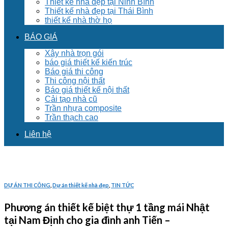
Thiết kế nhà đẹp tại Ninh Bình
Thiết kế nhà đẹp tại Thái Bình
thiết kế nhà thờ họ
BÁO GIÁ
Xây nhà trọn gói
báo giá thiết kế kiến trúc
Báo giá thi công
Thi công nội thất
Báo giá thiết kế nội thất
Cải tạo nhà cũ
Trần nhựa composite
Trần thạch cao
Liên hệ
DỰ ÁN THI CÔNG
,
Dự án thiết kế nhà đẹp
,
TIN TỨC
Phương án thiết kế biệt thự 1 tầng mái Nhật
tại Nam Định cho gia đình anh Tiến –