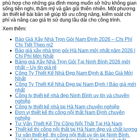
phù hợp cho những gia đình mong muốn sở hữu không gian
sống tiện nghi, thẩm mỹ và gần gũi thiên nhiên. Một phương
án thiết kế bài bản sẽ giúp tối ưu công năng, kiểm soát chi
phí và nâng cao giá trị sử dụng lâu dài cho công trình.
Xem thêm:
Báo Giá Xây Nhà Trọn Gói Nam Định 2026 – Chi Phí
Chi Tiết Theo m2
Báo giá xây nhà trọn gói Hà Nam mới nhất năm 2026 |
Chi Phí Mới Nhất
Bảng giá Xây Nhà Trọn Gói Tại Ninh Bình 2026 mới
nhất – Uy tín giá rẻ
Công Ty Thiết Kế Nhà Đẹp Nam Định & Báo Giá Mới
Nhất
Công Ty Thiết Kế Nhà Đẹp tại Nam Định | Báo giá mới
nhất
Công ty thiết kế nhà đẹp Ninh Bình uy tín và chuyên
nghiệp
Công ty thiết kế nhà tại Hà Nam chuyên nghiệp
Đơn vị thiết kế thi công nội thất Nam Định chuyên
nghiệp
Tư Vấn Thiết Kế Thi Công Nội Thất Tại Hà Nam
Thiết kế thi công nội thất tại Hà Nam đẹp và chất lượng
Tư vấn thiết kế, thi công nội thất uy tín tại Ninh Bình.