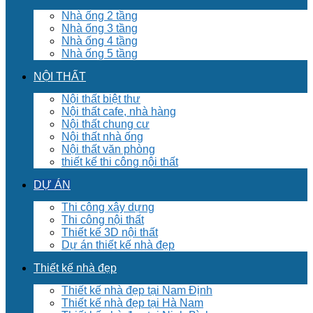
Nhà ống 2 tầng
Nhà ống 3 tầng
Nhà ống 4 tầng
Nhà ống 5 tầng
NỘI THẤT
Nội thất biệt thư
Nội thất cafe, nhà hàng
Nội thất chung cư
Nội thất nhà ống
Nội thất văn phòng
thiết kế thi công nội thất
DỰ ÁN
Thi công xây dựng
Thi công nội thất
Thiết kế 3D nội thất
Dự án thiết kế nhà đẹp
Thiết kế nhà đẹp
Thiết kế nhà đẹp tại Nam Định
Thiết kế nhà đẹp tại Hà Nam