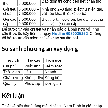
Bao gồm thi công đến hết phần thô
thô
5.000.000
Gói tiêu
6.500.000 –
Nhà phố 2–3 tầng, biệt thự hiện đại,
chuẩn
7.500.000
vật liệu khá, thiết kế cơ bản
Gói cao
7.500.000 –
Biệt thự tân cổ điển, lâu đài, biệt thự
cấp
9.500.000
villa, vật liệu cao cấp
Để được tư vấn chi tiết và nhận báo giá phù hợp với nhu
cầu thực tế, hãy liên hệ ngay
Hotline 0989035152
. Chúng
tôi hỗ trợ tư vấn miễn phí và khảo sát tận nơi.
So sánh phương án xây dựng
Tiêu chí
Tự xây
Trọn gói
Chi phí
Phát sinh
Kiểm soát
Thời gian
Lâu
Nhanh
Chất lượng
Không đều
Đồng bộ
Quản lý
Phức tạp
Đơn giản
Kết luận
Thiết kế biệt thự 1 tầng mái Nhật tại Nam Định là giải pháp