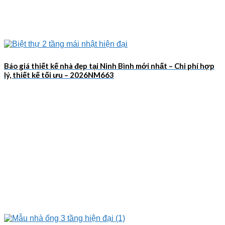
Báo giá thiết kế nhà đẹp tại Ninh Bình mới nhất – Chi phí hợp
lý, thiết kế tối ưu – 2026NM663