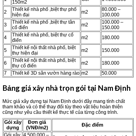
150m2
Thiết kế nhà phố ,biệt thự phố
80.000 –
2
m2
hiện đại
100.000
Thiết kế nhà phố ,biệt thự tân
100.000 –
3
m2
cổ điển
150.000
Thiết kế nhà phố, biệt thự cổ
4
m2
180.000
điển
Thiết kế nội thất nhà phố, biệt
5
m2
150.000
thự hiện đại
Thiết kế nội thất nhà phố, biệt
6
m2
180.000
thự cổ điển
7
Thiết kế 3D sân vườn hàng rào
m2
50.000
Bảng giá xây nhà trọn gói tại Nam Định
Mức giá xây dựng tại Nam Định dưới đây mang tính chất
tham khảo và có thể thay đổi tùy theo vật liệu hoàn thiện
cũng như yêu cầu thiết kế thực tế của từng công trình.
Gói xây
Đơn giá
Đặc điểm
dựng
(VNĐ/m2)
Gói xây
4.500.000 –