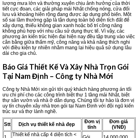
lượng mưa lớn và thường xuyên chịu ảnh hưởng của thời
tiết cực đoan, các giải pháp mái Nhật chống nóng, cửa đối
lưu và khoảng hiên rộng đang được áp dụng phổ biến. Một
số sai lầm thường gặp là tận dụng toàn bộ diện tích đất để
xây dựng, thiếu không gian xanh hoặc bố trí công năng
không phù hợp với nhu cầu sử dụng thực tế. Vì vậy, các
phương án kiến trúc hiện đại hiện nay đều tập trung vào việc
cân bằng giữa thẩm mỹ, công năng và khả năng thích nghi
với điều kiện tự nhiên nhằm mang lại hiệu quả sử dụng lâu
dài cho gia chủ.
Báo Giá Thiết Kế Và Xây Nhà Trọn Gói
Tại Nam Định – Công ty Nhà Mới
Công ty Nhà Mới xin gửi tới quý khách hàng phương án tối
ưu chi phí cho các công trình biệt thự 1 tầng mái Nhật, biệt
thự sân vườn và nhà ở dân dụng. Chúng tôi tự hào là đơn vị
uy tín chuyên xây nhà trọn gói tại Nam Định với đội ngũ kiến
trúc sư và thợ lành nghề.
Đơn vị
Đơn giá
Stt
Dịch vụ thiết kế nhà đẹp
tính
(VNĐ)
Thiết kế nhà cấp 4 diện tích <
1
Gói
14.000.000