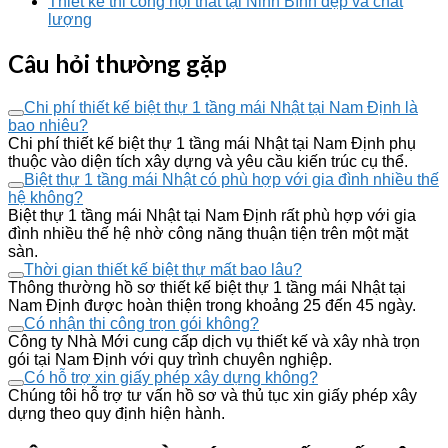
Thiết kế thi công nội thất tại Ninh Bình đẹp và chất
lượng
Câu hỏi thường gặp
Chi phí thiết kế biệt thự 1 tầng mái Nhật tại Nam Định là
bao nhiêu?
Chi phí thiết kế biệt thự 1 tầng mái Nhật tại Nam Định phụ
thuộc vào diện tích xây dựng và yêu cầu kiến trúc cụ thể.
Biệt thự 1 tầng mái Nhật có phù hợp với gia đình nhiều thế
hệ không?
Biệt thự 1 tầng mái Nhật tại Nam Định rất phù hợp với gia
đình nhiều thế hệ nhờ công năng thuận tiện trên một mặt
sàn.
Thời gian thiết kế biệt thự mất bao lâu?
Thông thường hồ sơ thiết kế biệt thự 1 tầng mái Nhật tại
Nam Định được hoàn thiện trong khoảng 25 đến 45 ngày.
Có nhận thi công trọn gói không?
Công ty Nhà Mới cung cấp dịch vụ thiết kế và xây nhà trọn
gói tại Nam Định với quy trình chuyên nghiệp.
Có hỗ trợ xin giấy phép xây dựng không?
Chúng tôi hỗ trợ tư vấn hồ sơ và thủ tục xin giấy phép xây
dựng theo quy định hiện hành.