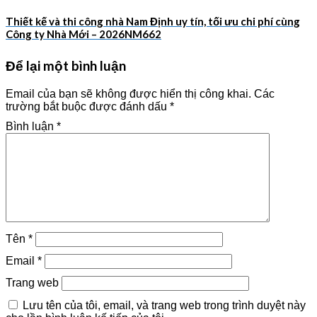
Thiết kế và thi công nhà Nam Định uy tín, tối ưu chi phí cùng
Công ty Nhà Mới – 2026NM662
Để lại một bình luận
Email của bạn sẽ không được hiển thị công khai.
Các
trường bắt buộc được đánh dấu
*
Bình luận
*
Tên
*
Email
*
Trang web
Lưu tên của tôi, email, và trang web trong trình duyệt này