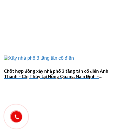
Chốt hợp đồng xây nhà phố 3 tầng tân cổ điển Anh
Thanh – Chị Thúy tại Hồng Quang, Nam Định –
2026NM659