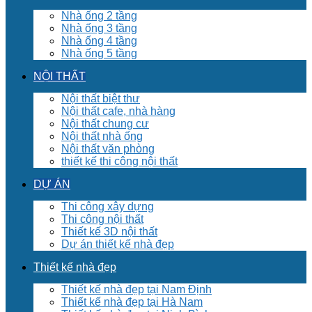
Nhà ống 2 tầng
Nhà ống 3 tầng
Nhà ống 4 tầng
Nhà ống 5 tầng
NỘI THẤT
Nội thất biệt thư
Nội thất cafe, nhà hàng
Nội thất chung cư
Nội thất nhà ống
Nội thất văn phòng
thiết kế thi công nội thất
DỰ ÁN
Thi công xây dựng
Thi công nội thất
Thiết kế 3D nội thất
Dự án thiết kế nhà đẹp
Thiết kế nhà đẹp
Thiết kế nhà đẹp tại Nam Định
Thiết kế nhà đẹp tại Hà Nam