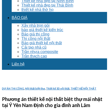
Thiết kế nhà đẹp tại Ninh Bình
Thiết kế nhà đẹp tại Thái Bình
thiết kế nhà thờ họ
BÁO GIÁ
Xây nhà trọn gói
báo giá thiết kế kiến trúc
Báo giá thi công
Thi công nội thất
Báo giá thiết kế nội thất
Cải tạo nhà cũ
Trần nhựa composite
Trần thạch cao
Liên hệ
DỰ ÁN THI CÔNG
,
Nội thất biệt thư
,
Thiết kế 3D nội thất
,
THIẾT KẾ NỘI THẤT
Phương án thiết kế nội thất biệt thự mái nhật
tại Ý Yên Nam Định cho gia đình anh Lâm