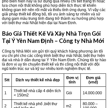
phổ biến hiện nay là sử dụng quá nhiều chi tiết trang trí hoặc
lựa chọn nội thất không phù hợp diện tích thực tế khiến
không gian trở nên rối mắt và thiếu tính ứng dụng. Vì vậy các
giải pháp thiết kế đồng bộ, tối ưu ánh sáng tự nhiên và sử
dụng gam màu trung tính đang trở thành xu hướng phù hợp
với biệt thự mái Nhật hiện đại tại Nam Định.
Báo Giá Thiết Kế Và Xây Nhà Trọn Gói
Tại Ý Yên Nam Định – Công ty Nhà Mới
Công ty Nhà Mới xin gửi tới quý khách hàng phương án tối
ưu chi phí cho các công trình biệt thự mái Nhật, biệt thự hiện
đại và nhà ở dân dụng tại Ý Yên Nam Định. Chúng tôi tự hào
là đơn vị uy tín chuyên thiết kế và thi công nội thất với đội
ngũ kiến trúc sư và kỹ sư nhiều kinh nghiệm thực tế.
Đơn vị
Đơn giá
Stt
Dịch vụ thiết kế nhà đẹp
tính
(vnđ)
Thiết kế nhà cấp 4 diện tích
1
Gói
14.000.000
< 150m2
Thiết kế nhà phố ,biệt thự
80.000 –
2
m2