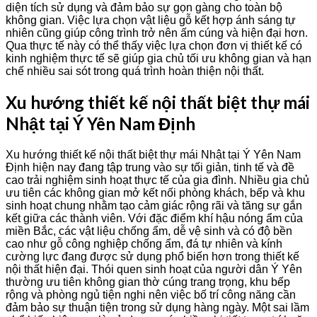
diện tích sử dụng và đảm bảo sự gọn gàng cho toàn bộ
không gian. Việc lựa chọn vật liệu gỗ kết hợp ánh sáng tự
nhiên cũng giúp công trình trở nên ấm cúng và hiện đại hơn.
Qua thực tế này có thể thấy việc lựa chọn đơn vị thiết kế có
kinh nghiệm thực tế sẽ giúp gia chủ tối ưu không gian và hạn
chế nhiều sai sót trong quá trình hoàn thiện nội thất.
Xu hướng thiết kế nội thất biệt thự mái
Nhật tại Ý Yên Nam Định
Xu hướng thiết kế nội thất biệt thự mái Nhật tại Ý Yên Nam
Định hiện nay đang tập trung vào sự tối giản, tinh tế và đề
cao trải nghiệm sinh hoạt thực tế của gia đình. Nhiều gia chủ
ưu tiên các không gian mở kết nối phòng khách, bếp và khu
sinh hoạt chung nhằm tạo cảm giác rộng rãi và tăng sự gắn
kết giữa các thành viên. Với đặc điểm khí hậu nóng ẩm của
miền Bắc, các vật liệu chống ẩm, dễ vệ sinh và có độ bền
cao như gỗ công nghiệp chống ẩm, đá tự nhiên và kính
cường lực đang được sử dụng phổ biến hơn trong thiết kế
nội thất hiện đại. Thói quen sinh hoạt của người dân Ý Yên
thường ưu tiên không gian thờ cúng trang trọng, khu bếp
rộng và phòng ngủ tiện nghi nên việc bố trí công năng cần
đảm bảo sự thuận tiện trong sử dụng hàng ngày. Một sai lầm