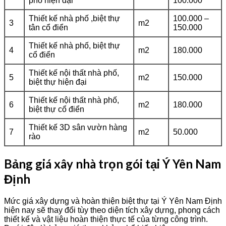
phố hiện đại
100.000
Thiết kế nhà phố ,biệt thự
100.000 –
3
m2
tân cổ điển
150.000
Thiết kế nhà phố, biệt thự
4
m2
180.000
cổ điển
Thiết kế nội thất nhà phố,
5
m2
150.000
biệt thự hiện đại
Thiết kế nội thất nhà phố,
6
m2
180.000
biệt thự cổ điển
Thiết kế 3D sân vườn hàng
7
m2
50.000
rào
Bảng giá xây nhà trọn gói tại Ý Yên Nam
Định
Mức giá xây dựng và hoàn thiện biệt thự tại Ý Yên Nam Định
hiện nay sẽ thay đổi tùy theo diện tích xây dựng, phong cách
thiết kế và vật liệu hoàn thiện thực tế của từng công trình.