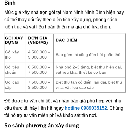
Bình
Mức giá xây nhà trọn gói tại Nam Ninh Ninh Bình hiện nay
có thể thay đổi tùy theo diện tích xây dựng, phong cách
kiến trúc và vật liệu hoàn thiện mà gia chủ lựa chọn.
GÓI XÂY
ĐƠN GIÁ
ĐẶC ĐIỂM
DỰNG
(VNĐ/M2)
Gói xây
4.500.000 –
Bao gồm thi công đến hết phần thô
thô
5.000.000
Gói tiêu
6.500.000 –
Nhà phố 2–3 tầng, biệt thự hiện đại,
chuẩn
7.500.000
vật liệu khá, thiết kế cơ bản
Gói cao
7.500.000 –
Biệt thự tân cổ điển, lâu đài, biệt thự
cấp
9.500.000
villa, vật liệu cao cấp
Để được tư vấn chi tiết và nhận báo giá phù hợp với nhu
cầu thực tế, hãy liên hệ ngay
hotline 0989035152
. Chúng
tôi hỗ trợ tư vấn miễn phí và khảo sát tận nơi.
So sánh phương án xây dựng