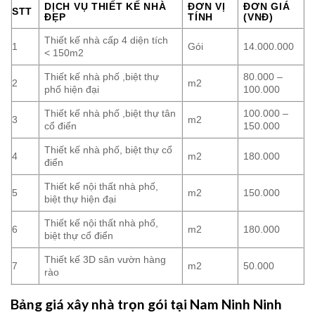
DỊCH VỤ THIẾT KẾ NHÀ
ĐƠN VỊ
ĐƠN GIÁ
STT
ĐẸP
TÍNH
(VNĐ)
Thiết kế nhà cấp 4 diện tích
1
Gói
14.000.000
< 150m2
Thiết kế nhà phố ,biệt thự
80.000 –
2
m2
phố hiện đại
100.000
Thiết kế nhà phố ,biệt thự tân
100.000 –
3
m2
cổ điển
150.000
Thiết kế nhà phố, biệt thự cổ
4
m2
180.000
điển
Thiết kế nội thất nhà phố,
5
m2
150.000
biệt thự hiện đại
Thiết kế nội thất nhà phố,
6
m2
180.000
biệt thự cổ điển
Thiết kế 3D sân vườn hàng
7
m2
50.000
rào
Bảng giá xây nhà trọn gói tại Nam Ninh Ninh