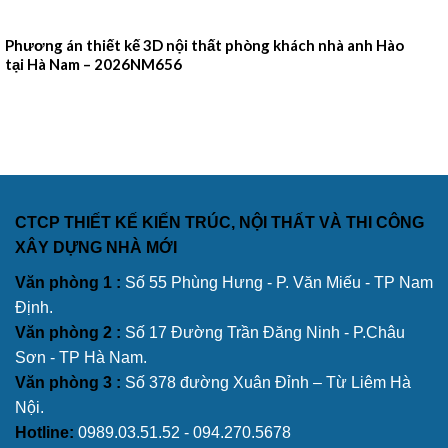
Phương án thiết kế 3D nội thất phòng khách nhà anh Hào
tại Hà Nam – 2026NM656
CTCP THIẾT KẾ KIẾN TRÚC, NỘI THẤT VÀ THI CÔNG
XÂY DỰNG NHÀ MỚI
Văn phòng 1 :
Số 55 Phùng Hưng - P. Văn Miếu - TP Nam
Định.
Văn phòng 2 :
Số 17 Đường Trần Đăng Ninh - P.Châu
Sơn - TP Hà Nam.
Văn phòng 3 :
Số 378 đường Xuân Đỉnh – Từ Liêm Hà
Nội.
Hotline:
0989.03.51.52 - 094.270.5678