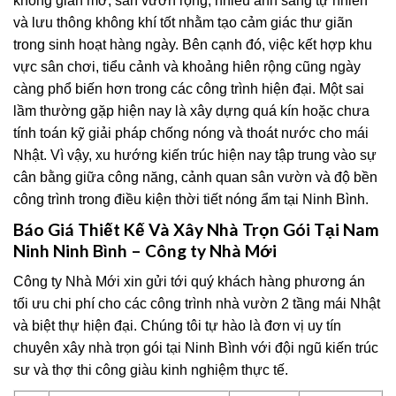
không gian mở, sân vườn rộng, nhiều ánh sáng tự nhiên
và lưu thông không khí tốt nhằm tạo cảm giác thư giãn
trong sinh hoạt hàng ngày. Bên cạnh đó, việc kết hợp khu
vực sân chơi, tiểu cảnh và khoảng hiên rộng cũng ngày
càng phổ biến hơn trong các công trình hiện đại. Một sai
lầm thường gặp hiện nay là xây dựng quá kín hoặc chưa
tính toán kỹ giải pháp chống nóng và thoát nước cho mái
Nhật. Vì vậy, xu hướng kiến trúc hiện nay tập trung vào sự
cân bằng giữa công năng, cảnh quan sân vườn và độ bền
công trình trong điều kiện thời tiết nóng ẩm tại Ninh Bình.
Báo Giá Thiết Kế Và Xây Nhà Trọn Gói Tại Nam
Ninh Ninh Bình – Công ty Nhà Mới
Công ty Nhà Mới xin gửi tới quý khách hàng phương án
tối ưu chi phí cho các công trình nhà vườn 2 tầng mái Nhật
và biệt thự hiện đại. Chúng tôi tự hào là đơn vị uy tín
chuyên xây nhà trọn gói tại Ninh Bình với đội ngũ kiến trúc
sư và thợ thi công giàu kinh nghiệm thực tế.