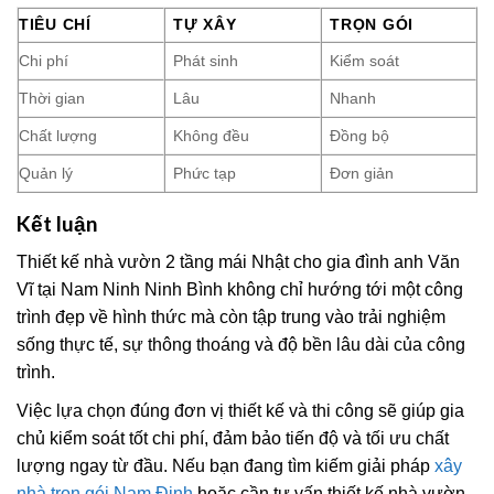
TIÊU CHÍ
TỰ XÂY
TRỌN GÓI
Chi phí
Phát sinh
Kiểm soát
Thời gian
Lâu
Nhanh
Chất lượng
Không đều
Đồng bộ
Quản lý
Phức tạp
Đơn giản
Kết luận
Thiết kế nhà vườn 2 tầng mái Nhật cho gia đình anh Văn
Vĩ tại Nam Ninh Ninh Bình không chỉ hướng tới một công
trình đẹp về hình thức mà còn tập trung vào trải nghiệm
sống thực tế, sự thông thoáng và độ bền lâu dài của công
trình.
Việc lựa chọn đúng đơn vị thiết kế và thi công sẽ giúp gia
chủ kiểm soát tốt chi phí, đảm bảo tiến độ và tối ưu chất
lượng ngay từ đầu. Nếu bạn đang tìm kiếm giải pháp
xây
nhà trọn gói Nam Định
hoặc cần tư vấn thiết kế nhà vườn