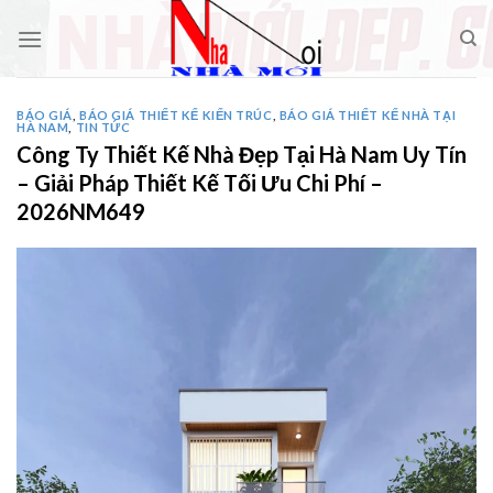
Skip
to
content
BÁO GIÁ
,
BÁO GIÁ THIẾT KẾ KIẾN TRÚC
,
BÁO GIÁ THIẾT KẾ NHÀ TẠI
HÀ NAM
,
TIN TỨC
Công Ty Thiết Kế Nhà Đẹp Tại Hà Nam Uy Tín
– Giải Pháp Thiết Kế Tối Ưu Chi Phí –
2026NM649