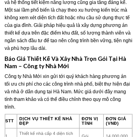
và hệ thống tiết kiệm năng lượng cũng gia tăng đáng kể.
Một sai lầm phổ biến là chạy theo xu hướng kiến trúc mà
không xem xét diện tích đất hoặc nhu cầu sử dụng thực tế
của gia đình. Giải pháp hiệu quả là xây dựng phương án
thiết kế dựa trên đặc điểm khu đất, số lượng thành viên và
ngân sách đầu tư để tạo nên công trình bền vững, tiện nghi
và phù hợp lâu dài.
Báo Giá Thiết Kế Và Xây Nhà Trọn Gói Tại Hà
Nam – Công ty Nhà Mới
Công ty Nhà Mới xin gửi tới quý khách hàng phương án
tối ưu chi phí cho các công trình nhà phố, biệt thự hiện đại
và nhà ở dân dụng tại Hà Nam. Mức giá dưới đây mang
tính tham khảo và có thể điều chỉnh theo quy mô công
trình.
DỊCH VỤ THIẾT KẾ NHÀ
ĐƠN VỊ
ĐƠN GIÁ
STT
ĐẸP
TÍNH
(VNĐ)
Thiết kế nhà cấp 4 diện tích
1
Gói
14.000.000