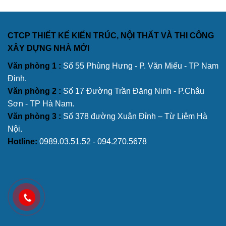
CTCP THIẾT KẾ KIẾN TRÚC, NỘI THẤT VÀ THI CÔNG
XÂY DỰNG NHÀ MỚI
Văn phòng 1 :
Số 55 Phùng Hưng - P. Văn Miếu - TP Nam
Định.
Văn phòng 2 :
Số 17 Đường Trần Đăng Ninh - P.Châu
Sơn - TP Hà Nam.
Văn phòng 3 :
Số 378 đường Xuân Đỉnh – Từ Liêm Hà
Nội.
Hotline:
0989.03.51.52 - 094.270.5678