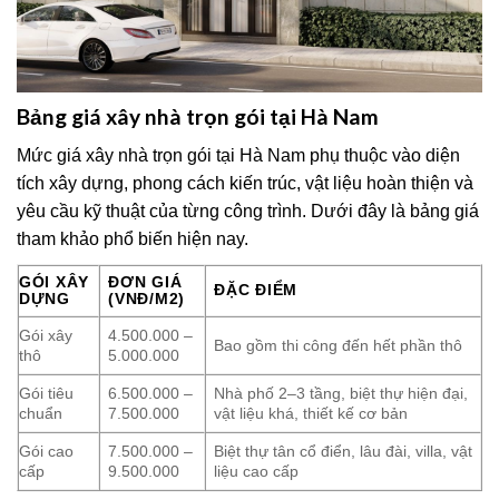
Bảng giá xây nhà trọn gói tại Hà Nam
Mức giá xây nhà trọn gói tại Hà Nam phụ thuộc vào diện
tích xây dựng, phong cách kiến trúc, vật liệu hoàn thiện và
yêu cầu kỹ thuật của từng công trình. Dưới đây là bảng giá
tham khảo phổ biến hiện nay.
GÓI XÂY
ĐƠN GIÁ
ĐẶC ĐIỂM
DỰNG
(VNĐ/M2)
Gói xây
4.500.000 –
Bao gồm thi công đến hết phần thô
thô
5.000.000
Gói tiêu
6.500.000 –
Nhà phố 2–3 tầng, biệt thự hiện đại,
chuẩn
7.500.000
vật liệu khá, thiết kế cơ bản
Gói cao
7.500.000 –
Biệt thự tân cổ điển, lâu đài, villa, vật
cấp
9.500.000
liệu cao cấp