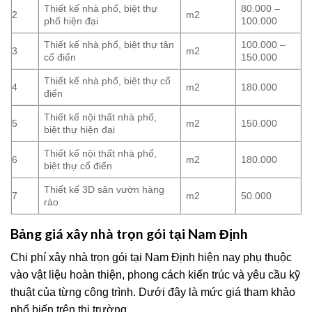
Thiết kế nhà phố, biệt thự
80.000 –
2
m2
phố hiện đại
100.000
Thiết kế nhà phố, biệt thự tân
100.000 –
3
m2
cổ điển
150.000
Thiết kế nhà phố, biệt thự cổ
4
m2
180.000
điển
Thiết kế nội thất nhà phố,
5
m2
150.000
biệt thự hiện đại
Thiết kế nội thất nhà phố,
6
m2
180.000
biệt thự cổ điển
Thiết kế 3D sân vườn hàng
7
m2
50.000
rào
Bảng giá xây nhà trọn gói tại Nam Định
Chi phí xây nhà trọn gói tại Nam Định hiện nay phụ thuộc
vào vật liệu hoàn thiện, phong cách kiến trúc và yêu cầu kỹ
thuật của từng công trình. Dưới đây là mức giá tham khảo
phổ biến trên thị trường.