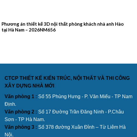
Phương án thiết kế 3D nội thất phòng khách nhà anh Hào
tại Hà Nam – 2026NM656
CTCP THIẾT KẾ KIẾN TRÚC, NỘI THẤT VÀ THI CÔNG
XÂY DỰNG NHÀ MỚI
Văn phòng 1 :
Số 55 Phùng Hưng - P. Văn Miếu - TP Nam
Định.
Văn phòng 2 :
Số 17 Đường Trần Đăng Ninh - P.Châu
Sơn - TP Hà Nam.
Văn phòng 3 :
Số 378 đường Xuân Đỉnh – Từ Liêm Hà
Nội.