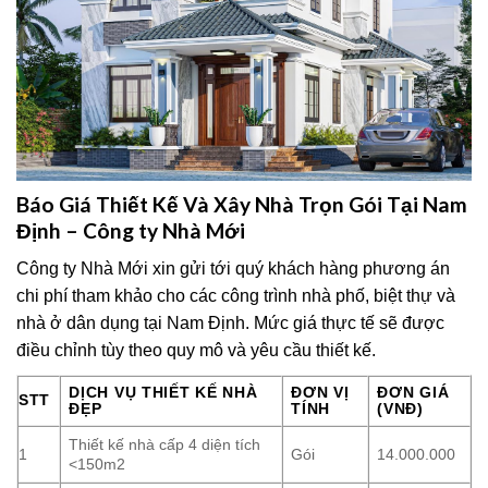
Báo Giá Thiết Kế Và Xây Nhà Trọn Gói Tại Nam
Định – Công ty Nhà Mới
Công ty Nhà Mới xin gửi tới quý khách hàng phương án
chi phí tham khảo cho các công trình nhà phố, biệt thự và
nhà ở dân dụng tại Nam Định. Mức giá thực tế sẽ được
điều chỉnh tùy theo quy mô và yêu cầu thiết kế.
DỊCH VỤ THIẾT KẾ NHÀ
ĐƠN VỊ
ĐƠN GIÁ
STT
ĐẸP
TÍNH
(VNĐ)
Thiết kế nhà cấp 4 diện tích
1
Gói
14.000.000
<150m2