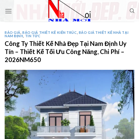
Skip
to
content
BÁO GIÁ
,
BÁO GIÁ THIẾT KẾ KIẾN TRÚC
,
BÁO GIÁ THIẾT KẾ NHÀ TẠI
NAM ĐỊNH
,
TIN TỨC
Công Ty Thiết Kế Nhà Đẹp Tại Nam Định Uy
Tín – Thiết Kế Tối Ưu Công Năng, Chi Phí –
2026NM650