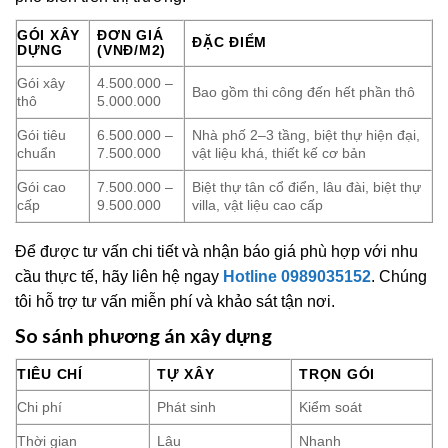
GÓI XÂY
ĐƠN GIÁ
ĐẶC ĐIỂM
DỰNG
(VNĐ/M2)
Gói xây
4.500.000 –
Bao gồm thi công đến hết phần thô
thô
5.000.000
Gói tiêu
6.500.000 –
Nhà phố 2–3 tầng, biệt thự hiện đại,
chuẩn
7.500.000
vật liệu khá, thiết kế cơ bản
Gói cao
7.500.000 –
Biệt thự tân cổ điển, lâu đài, biệt thự
cấp
9.500.000
villa, vật liệu cao cấp
Để được tư vấn chi tiết và nhận báo giá phù hợp với nhu
cầu thực tế, hãy liên hệ ngay
Hotline 0989035152
. Chúng
tôi hỗ trợ tư vấn miễn phí và khảo sát tận nơi.
So sánh phương án xây dựng
TIÊU CHÍ
TỰ XÂY
TRỌN GÓI
Chi phí
Phát sinh
Kiểm soát
Thời gian
Lâu
Nhanh