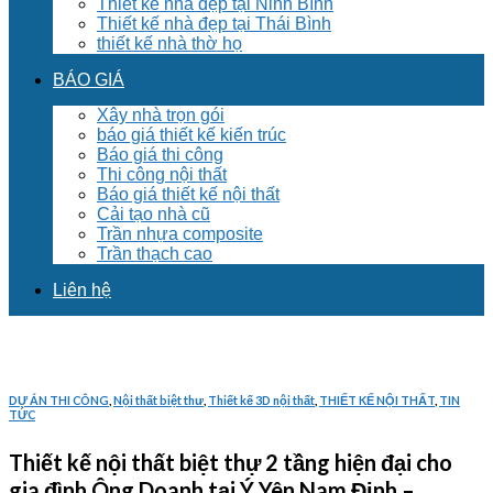
Thiết kế nhà đẹp tại Ninh Bình
Thiết kế nhà đẹp tại Thái Bình
thiết kế nhà thờ họ
BÁO GIÁ
Xây nhà trọn gói
báo giá thiết kế kiến trúc
Báo giá thi công
Thi công nội thất
Báo giá thiết kế nội thất
Cải tạo nhà cũ
Trần nhựa composite
Trần thạch cao
Liên hệ
DỰ ÁN THI CÔNG
,
Nội thất biệt thư
,
Thiết kế 3D nội thất
,
THIẾT KẾ NỘI THẤT
,
TIN
TỨC
Thiết kế nội thất biệt thự 2 tầng hiện đại cho
gia đình Ông Doanh tại Ý Yên Nam Định –