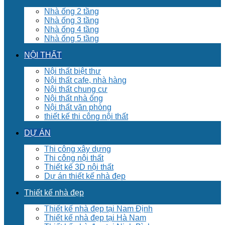
Nhà ống 2 tầng
Nhà ống 3 tầng
Nhà ống 4 tầng
Nhà ống 5 tầng
NỘI THẤT
Nội thất biệt thư
Nội thất cafe, nhà hàng
Nội thất chung cư
Nội thất nhà ống
Nội thất văn phòng
thiết kế thi công nội thất
DỰ ÁN
Thi công xây dựng
Thi công nội thất
Thiết kế 3D nội thất
Dự án thiết kế nhà đẹp
Thiết kế nhà đẹp
Thiết kế nhà đẹp tại Nam Định
Thiết kế nhà đẹp tại Hà Nam