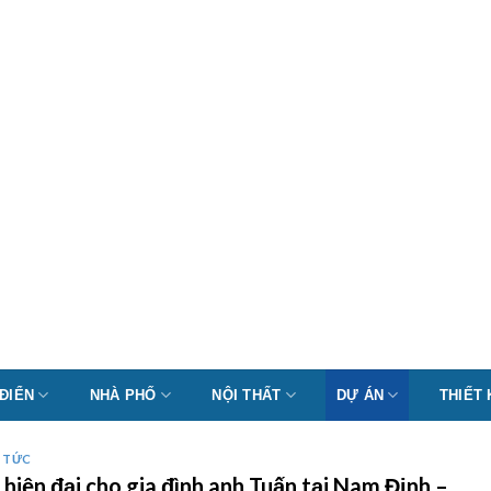
 ĐIỂN
NHÀ PHỐ
NỘI THẤT
DỰ ÁN
THIẾT
N TỨC
 hiện đại cho gia đình anh Tuấn tại Nam Định –