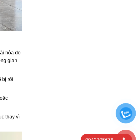
hài hòa do
ông gian
 bị rối
hoặc
c thay vì