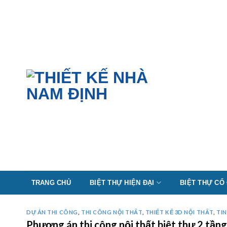
Skip
to
content
TRANG CHỦ
BIỆT THỰ HIỆN ĐẠI
BIỆT THỰ CỔ
DỰ ÁN THI CÔNG
,
THI CÔNG NỘI THẤT
,
THIẾT KẾ 3D NỘI THẤT
,
TI
Phương án thi công nội thất biệt thự 2 tầng