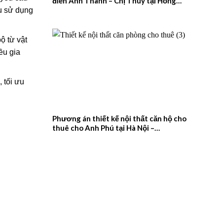
điển Anh Thanh – Chị Thúy tại Hồng
Quang, Nam Định – 2026NM659
ầu sử dụng
ộ từ vật
ều gia
 tối ưu
Phương án thiết kế nội thất căn hộ cho
thuê cho Anh Phú tại Hà Nội –
2026NM658