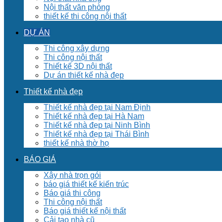
Nội thất văn phòng
thiết kế thi công nội thất
DỰ ÁN
Thi công xây dựng
Thi công nội thất
Thiết kế 3D nội thất
Dự án thiết kế nhà đẹp
Thiết kế nhà đẹp
Thiết kế nhà đẹp tại Nam Định
Thiết kế nhà đẹp tại Hà Nam
Thiết kế nhà đẹp tại Ninh Bình
Thiết kế nhà đẹp tại Thái Bình
thiết kế nhà thờ họ
BÁO GIÁ
Xây nhà trọn gói
báo giá thiết kế kiến trúc
Báo giá thi công
Thi công nội thất
Báo giá thiết kế nội thất
Cải tạo nhà cũ