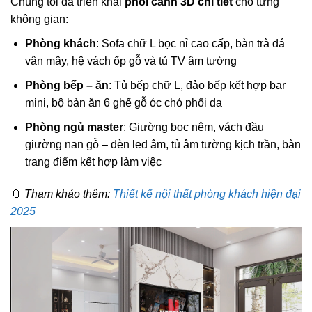
Chúng tôi đã triển khai
phối cảnh 3D chi tiết
cho từng
không gian:
Phòng khách
: Sofa chữ L bọc nỉ cao cấp, bàn trà đá
vân mây, hệ vách ốp gỗ và tủ TV âm tường
Phòng bếp – ăn
: Tủ bếp chữ L, đảo bếp kết hợp bar
mini, bộ bàn ăn 6 ghế gỗ óc chó phối da
Phòng ngủ master
: Giường bọc nệm, vách đầu
giường nan gỗ – đèn led âm, tủ âm tường kịch trần, bàn
trang điểm kết hợp làm việc
📎
Tham khảo thêm:
Thiết kế nội thất phòng khách hiện đại
2025