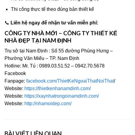
Thi công thực tế theo đúng bản thiết kế
📞
Liên hệ ngay để nhận tư vấn miễn phí:
CÔNG TY NHÀ MỚI – CÔNG TY THIẾT KẾ
NHÀ ĐẸP TẠI NAM ĐỊNH
Trụ sở tại Nam Định : Số 55 đường Phùng Hưng –
Phường Văn Miếu – TP. Nam Định
Hotline: Mr. Tú : 0989.03.51.52 – 0942.70.5678
Facebook
Fanpage:
facebook.com/ThietKeNgoaiThatNoiThat
/
Website:
https://thietkenhanamdinh.com/
Website:
https://xaynhatrongoinamdinh.com/
Website:
http://nhamoidep.com/
BÀI VIẾT LIÊN QUAN