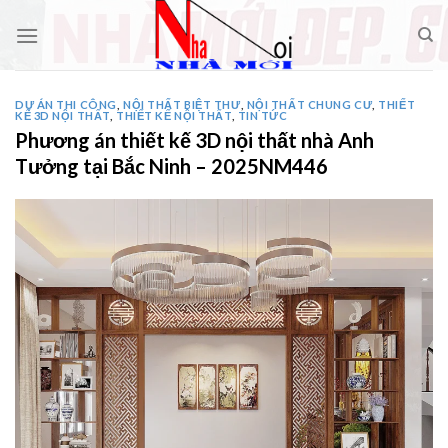
Skip
to
content
DỰ ÁN THI CÔNG
,
NỘI THẤT BIỆT THƯ
,
NỘI THẤT CHUNG CƯ
,
THIẾT
KẾ 3D NỘI THẤT
,
THIẾT KẾ NỘI THẤT
,
TIN TỨC
Phương án thiết kế 3D nội thất nhà Anh
Tưởng tại Bắc Ninh – 2025NM446