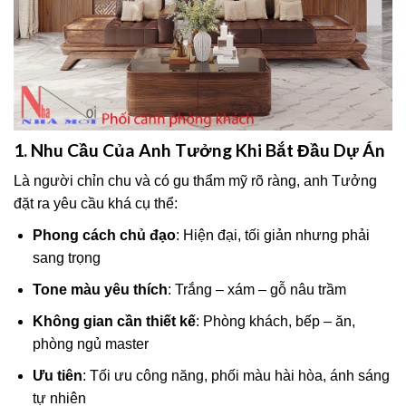
1. Nhu Cầu Của Anh Tưởng Khi Bắt Đầu Dự Án
Là người chỉn chu và có gu thẩm mỹ rõ ràng, anh Tưởng
đặt ra yêu cầu khá cụ thể:
Phong cách chủ đạo
: Hiện đại, tối giản nhưng phải
sang trọng
Tone màu yêu thích
: Trắng – xám – gỗ nâu trầm
Không gian cần thiết kế
: Phòng khách, bếp – ăn,
phòng ngủ master
Ưu tiên
: Tối ưu công năng, phối màu hài hòa, ánh sáng
tự nhiên