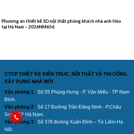
Phương án thiết kế 3D nội thất phòng khách nhà anh Hào
tại Hà Nam – 2026NM656
CTCP THIẾT KẾ KIẾN TRÚC, NỘI THẤT VÀ THI CÔNG
XÂY DỰNG NHÀ MỚI
Văn phòng 1 :
Số 55 Phùng Hưng - P. Văn Miếu - TP Nam
Định.
Văn phòng 2 :
Số 17 Đường Trần Đăng Ninh - P.Châu
Sơn - TP Hà Nam.
Văn phòng 3 :
Số 378 đường Xuân Đỉnh – Từ Liêm Hà
Nội.