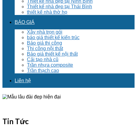
Thiết kế nhà đẹp tại Ninh Bình
Thiết kế nhà đẹp tại Thái Bình
thiết kế nhà thờ họ
BÁO GIÁ
Xây nhà trọn gói
báo giá thiết kế kiến trúc
Báo giá thi công
Thi công nội thất
Báo giá thiết kế nội thất
Cải tạo nhà cũ
Trần nhựa composite
Trần thạch cao
Liên hệ
Tin Tức