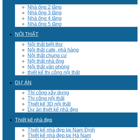
Nhà ống 2 tầng
Nhà ống 3 tầng
Nhà ống 4 tầng
Nhà ống 5 tầng
NỘI THẤT
Nội thất biệt thư
Nội thất cafe, nhà hàng
Nội thất chung cư
Nội thất nhà ống
Nội thất văn phòng
thiết kế thi công nội thất
DỰ ÁN
Thi công xây dựng
Thi công nội thất
Thiết kế 3D nội thất
Dự án thiết kế nhà đẹp
Thiết kế nhà đẹp
Thiết kế nhà đẹp tại Nam Định
Thiết kế nhà đẹp tại Hà Nam