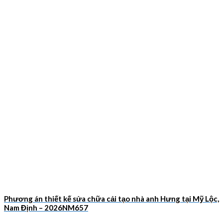
Phương án thiết kế sửa chữa cải tạo nhà anh Hưng tại Mỹ Lộc,
Nam Định – 2026NM657