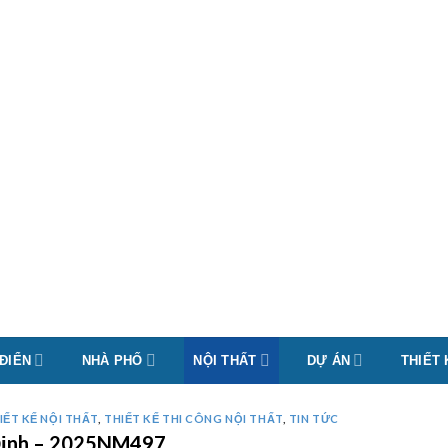
 ĐIỂN
NHÀ PHỐ
NỘI THẤT
DỰ ÁN
THIẾT
IẾT KẾ NỘI THẤT
,
THIẾT KẾ THI CÔNG NỘI THẤT
,
TIN TỨC
m Định – 2025NM497