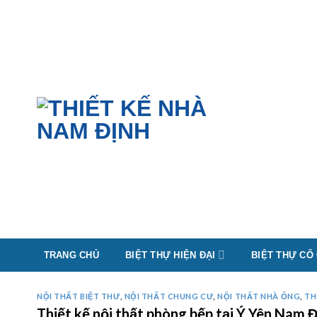
Skip
to
content
TRANG CHỦ
BIỆT THỰ HIỆN ĐẠI
BIỆT THỰ CỔ
NỘI THẤT BIỆT THƯ
,
NỘI THẤT CHUNG CƯ
,
NỘI THẤT NHÀ ỐNG
,
TH
Thiết kế nội thất phòng bếp tại Ý Yên Na