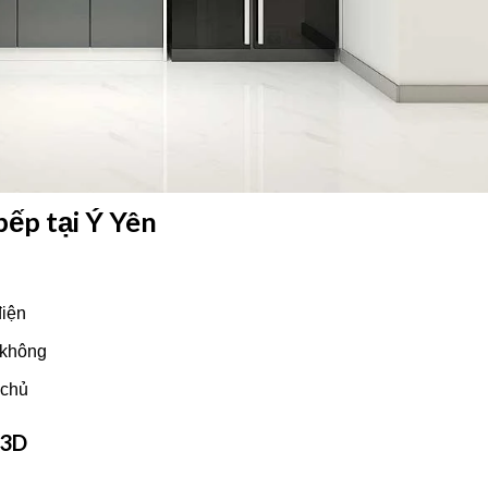
bếp tại Ý Yên
điện
 không
 chủ
 3D