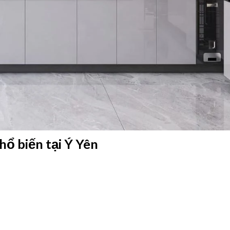
hổ biến tại Ý Yên