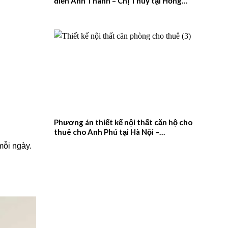
điển Anh Thanh – Chị Thúy tại Hồng
Quang, Nam Định – 2026NM659
Phương án thiết kế nội thất căn hộ cho
thuê cho Anh Phú tại Hà Nội –
2026NM658
mỗi ngày.