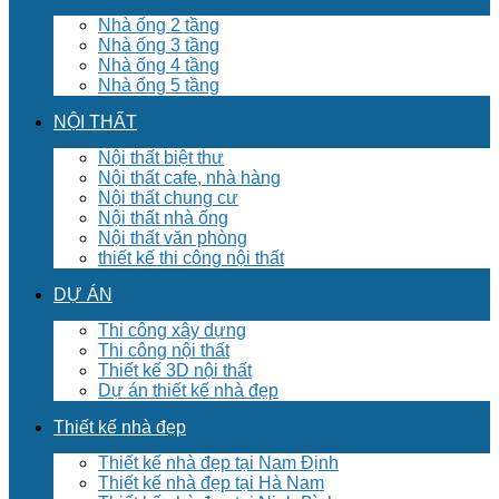
Nhà ống 2 tầng
Nhà ống 3 tầng
Nhà ống 4 tầng
Nhà ống 5 tầng
NỘI THẤT
Nội thất biệt thư
Nội thất cafe, nhà hàng
Nội thất chung cư
Nội thất nhà ống
Nội thất văn phòng
thiết kế thi công nội thất
DỰ ÁN
Thi công xây dựng
Thi công nội thất
Thiết kế 3D nội thất
Dự án thiết kế nhà đẹp
Thiết kế nhà đẹp
Thiết kế nhà đẹp tại Nam Định
Thiết kế nhà đẹp tại Hà Nam