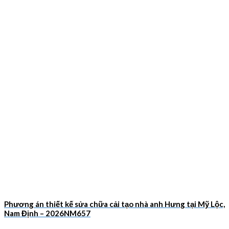
Phương án thiết kế sửa chữa cải tạo nhà anh Hưng tại Mỹ Lộc,
Nam Định – 2026NM657