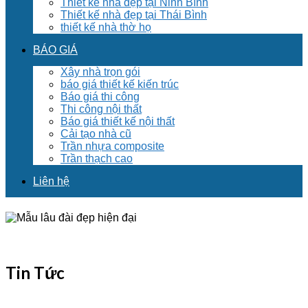
Thiết kế nhà đẹp tại Ninh Bình
Thiết kế nhà đẹp tại Thái Bình
thiết kế nhà thờ họ
BÁO GIÁ
Xây nhà trọn gói
báo giá thiết kế kiến trúc
Báo giá thi công
Thi công nội thất
Báo giá thiết kế nội thất
Cải tạo nhà cũ
Trần nhựa composite
Trần thạch cao
Liên hệ
Tin Tức