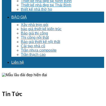
Thiết kế nhà đẹp tại Ninh Bình
Thiết kế nhà đẹp tại Thái Bình
thiết kế nhà thờ họ
BÁO GIÁ
Xây nhà trọn gói
báo giá thiết kế kiến trúc
Báo giá thi công
Thi công nội thất
Báo giá thiết kế nội thất
Cải tạo nhà cũ
Trần nhựa composite
Trần thạch cao
Liên hệ
Tin Tức