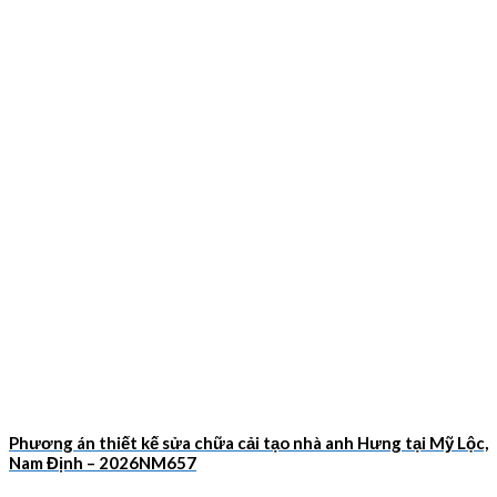
Phương án thiết kế sửa chữa cải tạo nhà anh Hưng tại Mỹ Lộc,
Nam Định – 2026NM657