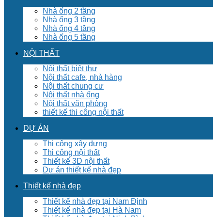
Nhà ống 2 tầng
Nhà ống 3 tầng
Nhà ống 4 tầng
Nhà ống 5 tầng
NỘI THẤT
Nội thất biệt thư
Nội thất cafe, nhà hàng
Nội thất chung cư
Nội thất nhà ống
Nội thất văn phòng
thiết kế thi công nội thất
DỰ ÁN
Thi công xây dựng
Thi công nội thất
Thiết kế 3D nội thất
Dự án thiết kế nhà đẹp
Thiết kế nhà đẹp
Thiết kế nhà đẹp tại Nam Định
Thiết kế nhà đẹp tại Hà Nam