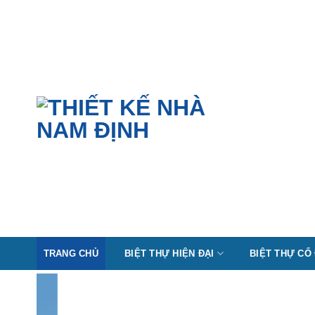
Skip
to
content
TRANG CHỦ
BIỆT THỰ HIỆN ĐẠI
BIỆT THỰ CỔ