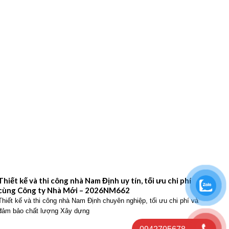
Thiết kế và thi công nhà Nam Định uy tín, tối ưu chi phí
Thiế
cùng Công ty Nhà Mới – 2026NM662
Công
Thiết kế và thi công nhà Nam Định chuyên nghiệp, tối ưu chi phí và
Thiết
đảm bảo chất lượng Xây dựng
hiện 