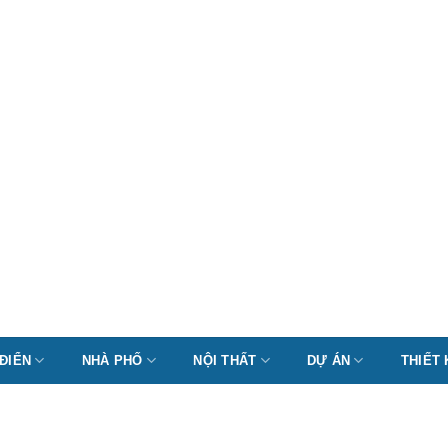
 ĐIỂN
NHÀ PHỐ
NỘI THẤT
DỰ ÁN
THIẾT