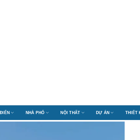
 ĐIỂN
NHÀ PHỐ
NỘI THẤT
DỰ ÁN
THIẾT