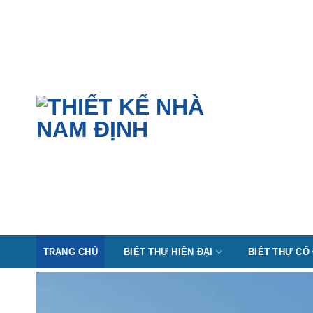
Skip
to
content
TRANG CHỦ
BIỆT THỰ HIỆN ĐẠI
BIỆT THỰ CỔ