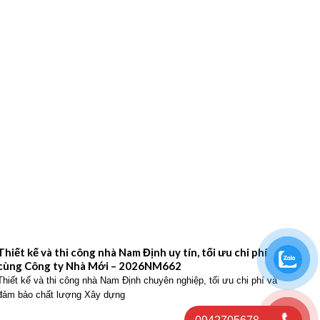
Thiết kế và thi công nhà Nam Định uy tín, tối ưu chi phí
Thiế
cùng Công ty Nhà Mới – 2026NM662
Công
Thiết kế và thi công nhà Nam Định chuyên nghiệp, tối ưu chi phí và
Thiết
đảm bảo chất lượng Xây dựng
hiện 