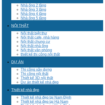
Nhà ống 2 tầng
Nhà ống 3 tầng
Nhà ống 4 tầng
Nhà ống 5 tầng
NỘI THẤT
Nội thất biệt thư
Nội thất cafe, nhà hàng
Nội thất chung cư
Nội thất nhà ống
Nội thất văn phòng
thiết kế thi công nội thất
DỰ ÁN
Thi công xây dựng
Thi công nội thất
Thiết kế 3D nội thất
Dự án thiết kế nhà đẹp
Thiết kế nhà đẹp
Thiết kế nhà đẹp tại Nam Định
Thiết kế nhà đẹp tại Hà Nam