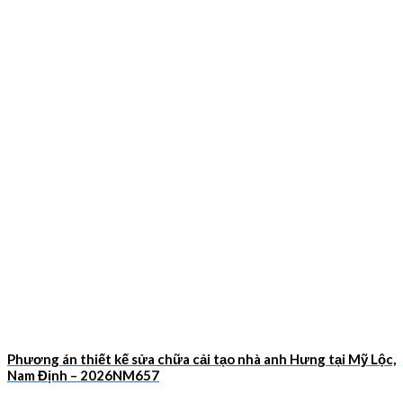
Phương án thiết kế sửa chữa cải tạo nhà anh Hưng tại Mỹ Lộc,
Nam Định – 2026NM657