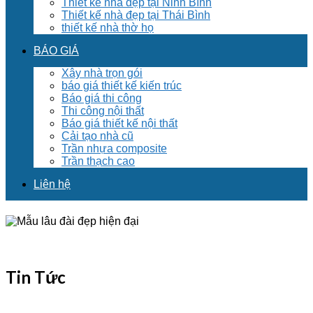
Thiết kế nhà đẹp tại Ninh Bình
Thiết kế nhà đẹp tại Thái Bình
thiết kế nhà thờ họ
BÁO GIÁ
Xây nhà trọn gói
báo giá thiết kế kiến trúc
Báo giá thi công
Thi công nội thất
Báo giá thiết kế nội thất
Cải tạo nhà cũ
Trần nhựa composite
Trần thạch cao
Liên hệ
Tin Tức