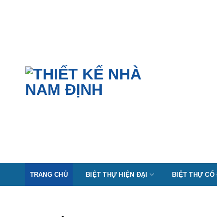
Skip
to
content
TRANG CHỦ
BIỆT THỰ HIỆN ĐẠI
BIỆT THỰ CỔ