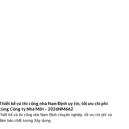
Thiết kế và thi công nhà Nam Định uy tín, tối ưu chi phí
Thiế
cùng Công ty Nhà Mới – 2026NM662
Công
Thiết kế và thi công nhà Nam Định chuyên nghiệp, tối ưu chi phí và
Thiết
đảm bảo chất lượng Xây dựng
hiện 