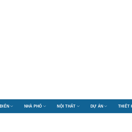
 ĐIỂN
NHÀ PHỐ
NỘI THẤT
DỰ ÁN
THIẾT