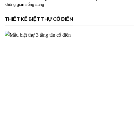
Phương án thiết kế biệt thự 2 tầng hiện đại cho Ms Hoài tại
Mỹ Lộc Nam Định – 2026NM39
Thiết kế biệt thự 2 tầng hiện đại cho Ms Hoài tại Mỹ Lộc Nam Định với
không gian sống sang
THIẾT KẾ BIỆT THỰ CỔ ĐIỂN