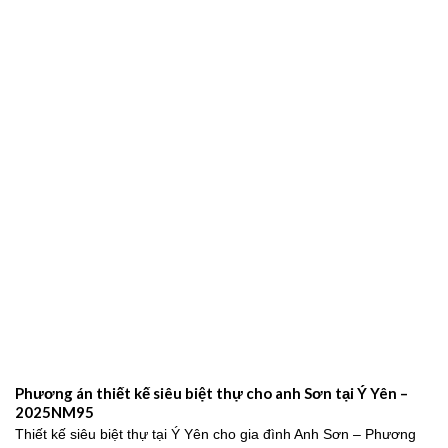
Mẫu Biệt Thự Tân Cổ Điển 3 Tầng Kiểu Pháp Đẹp Đẳng Cấp
Tại Nam Định – 2024NM203
Mẫu biệt thự tân cổ điển 3 tầng kiểu Pháp sang trọng, đẳng cấp
2026Trong