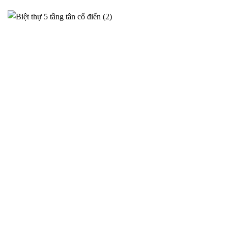
Phương án thiết kế siêu biệt thự cho anh Sơn tại Ý Yên –
2025NM95
Thiết kế siêu biệt thự tại Ý Yên cho gia đình Anh Sơn – Phương