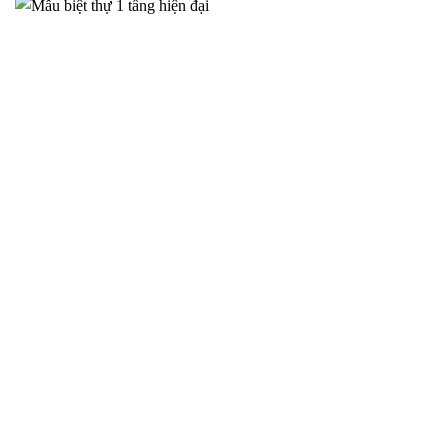
Biệt Thự Tân Cổ Điển Tại Hà Nam – Đẳng Cấp Sang Trọng
Bền Vững – 2025NM850
Trong bối cảnh đời sống ngày càng nâng cao, nhu cầu sở hữu
một không
THIẾT KẾ NHÀ CẤP 4