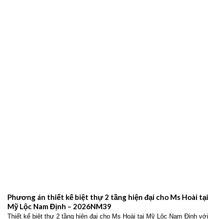
Phương án thiết kế nhà ống 2 tầng hiện đại cho gia đình anh
Giang tại Giao Thủy Nam Định – 2026NM42
Thiết kế nhà ống 2 tầng hiện đại cho gia đình anh Giang tại Giao Thủy
Nam Định với không gian