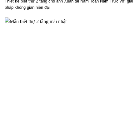
Phương án thiết kế biệt thự 2 tầng cho anh Xuân tại Nam
Toàn Nam Trực – 2025NM838
Thiết kế biệt thự 2 tầng cho anh Xuân tại Nam Toàn Nam Trực với giải
pháp không gian hiện đại