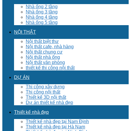
Nhà ống 2 tầng
Nhà ống 3 tầng
Nhà ống 4 tầng
Nhà ống 5 tầng
NỘI THẤT
Nội thất biệt thư
Nội thất cafe, nhà hàng
Nội thất chung cư
Nội thất nhà ống
Nội thất văn phòng
thiết kế thi công nội thất
DỰ ÁN
Thi công xây dựng
Thi công nội thất
Thiết kế 3D nội thất
Dự án thiết kế nhà đẹp
Thiết kế nhà đẹp
Thiết kế nhà đẹp tại Nam Định
Thiết kế nhà đẹp tại Hà Nam