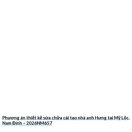
Phương án thiết kế sửa chữa cải tạo nhà anh Hưng tại Mỹ Lộc,
Nam Định – 2026NM657