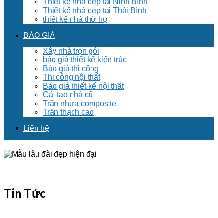
Thiết kế nhà đẹp tại Ninh Bình
Thiết kế nhà đẹp tại Thái Bình
thiết kế nhà thờ họ
BÁO GIÁ
Xây nhà trọn gói
báo giá thiết kế kiến trúc
Báo giá thi công
Thi công nội thất
Báo giá thiết kế nội thất
Cải tạo nhà cũ
Trần nhựa composite
Trần thạch cao
Liên hệ
Tin Tức